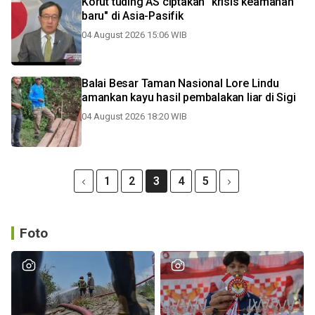
Korut tuding AS ciptakan "krisis keamanan
baru" di Asia-Pasifik
04 August 2026 15:06 WIB
Balai Besar Taman Nasional Lore Lindu
amankan kayu hasil pembalakan liar di Sigi
04 August 2026 18:20 WIB
1
2
3
4
5
Foto