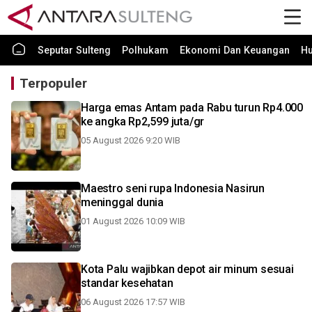
Seputar Sulteng
Polhukam
Ekonomi Dan Keuangan
H
Terpopuler
Harga emas Antam pada Rabu turun Rp4.000
ke angka Rp2,599 juta/gr
05 August 2026 9:20 WIB
Maestro seni rupa Indonesia Nasirun
meninggal dunia
01 August 2026 10:09 WIB
Kota Palu wajibkan depot air minum sesuai
standar kesehatan
06 August 2026 17:57 WIB