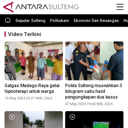
Seputar Sulteng
Polhukam
Ekonomi Dan Keuangan
H
Video Terkini
Satgas Madago Raya gelar
Polda Sulteng musnahkan 3
hipnoterapi untuk warga
kilogram sabu hasil
pengungkapan dua kasus
13 May 2024 23:27 WIB, 2024
07 May 2024 19:40 WIB, 2024