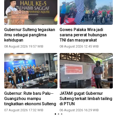
n
Gubernur Sulteng tegaskan
Gowes Palaka Wira jadi
ilmu sebagai panglima
sarana pererat hubungan
kehidupan
TNI dan masyarakat
08 August 2026 19:57 WIB
08 August 2026 12:45 WIB
Gubernur: Rute baru Palu--
JATAM gugat Gubernur
Guangzhou mampu
Sulteng terkait limbah tailing
tingkatkan ekonomi Sulteng
di PTUN
07 August 2026 17:32 WIB
06 August 2026 16:29 WIB
2