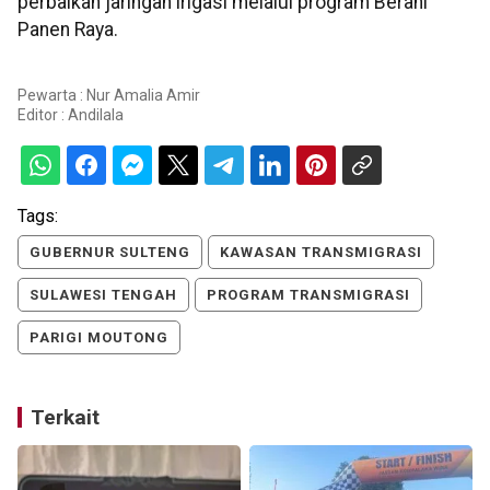
perbaikan jaringan irigasi melalui program Berani
Panen Raya.
Pewarta : Nur Amalia Amir
Editor :
Andilala
Tags:
GUBERNUR SULTENG
KAWASAN TRANSMIGRASI
SULAWESI TENGAH
PROGRAM TRANSMIGRASI
PARIGI MOUTONG
Terkait