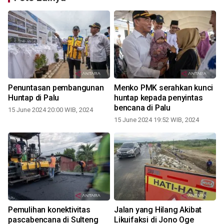
Penuntasan pembangunan
Menko PMK serahkan kunci
Huntap di Palu
huntap kepada penyintas
bencana di Palu
15 June 2024 20:00 WIB, 2024
15 June 2024 19:52 WIB, 2024
Pemulihan konektivitas
Jalan yang Hilang Akibat
pascabencana di Sulteng
Likuifaksi di Jono Oge
k