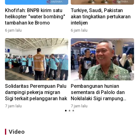
Khofifah: BNPB kirim satu
Turkiye, Saudi, Pakistan
helikopter "water bombing"
akan tingkatkan pertukaran
tambahan ke Bromo
intelijen
6 jam lalu
6 jam lalu
7
Solidaritas Perempuan Palu
Pembangunan hunian
dampingi pekerja migran
sementara di Palolo dan
Sigi terkait pelanggaran hak
Nokilalaki Sigi rampung
9
September
7 jam lalu
7 jam lalu
Video