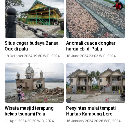
u
Situs cagar budaya Banua
Anomali cuaca dongkar
Oge di palu
harga ebi di PaLu
18 October 2024 19:50 WIB, 2024
18 June 2024 23:02 WIB, 2024
Wisata masjid terapung
Penyintas mulai tempati
bekas tsunami Palu
Huntap Kampung Lere
11 April 2024 20:20 WIB, 2024
16 January 2024 20:28 WIB, 2024