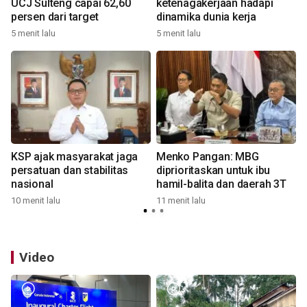
UCJ Sulteng capai 62,60
ketenagakerjaan hadapi
a
persen dari target
dinamika dunia kerja
5 menit lalu
5 menit lalu
1
KSP ajak masyarakat jaga
Menko Pangan: MBG
6
persatuan dan stabilitas
diprioritaskan untuk ibu
nasional
hamil-balita dan daerah 3T
10 menit lalu
11 menit lalu
1
Video