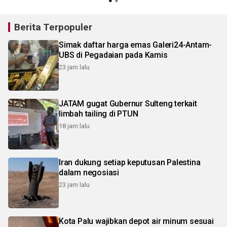
Berita Terpopuler
Simak daftar harga emas Galeri24-Antam-
UBS di Pegadaian pada Kamis
23 jam lalu
JATAM gugat Gubernur Sulteng terkait
limbah tailing di PTUN
18 jam lalu
Iran dukung setiap keputusan Palestina
dalam negosiasi
23 jam lalu
Kota Palu wajibkan depot air minum sesuai