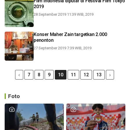
Film Indonesia diputar di Festival Film Tokyo
2019
28 September 2019 11:39 WIB, 2019
Konser Maher Zain targetkan 2.000
penonton
27 September 2019 7:39 WIB, 2019
7
8
9
10
11
12
13
Foto