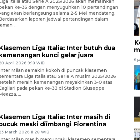
Liga Italia atau Serie A 2025/2026 akan memainkan
pekan ke-35 dengan menyuguhkan 10 pertandingan
yang akan berlangsung selama 2-5 Mei mendatang.
Berdasarkan laporan jadwal pertandingan dalam
laman ...
K
Klasemen Liga Italia: Inter butuh dua
m
kemenangan kunci gelar juara
6 j
20 April 2026 9:18 WIB
Inter Milan semakin kokoh di puncak klasemen
sementara Liga Italia atau Serie A musim 2025/2026
setelah meraih kemenangan meyakinkan 3-0 atas
Cagliari pada pekan ke-33 di Stadion Giuseppe
Meazza, ...
Klasemen Liga Italia: Inter masih di
pucuk meski diimbangi Fiorentina
23 March 2026 11:28 WIB
Inter Milan masih memuncaki klasemen sementara