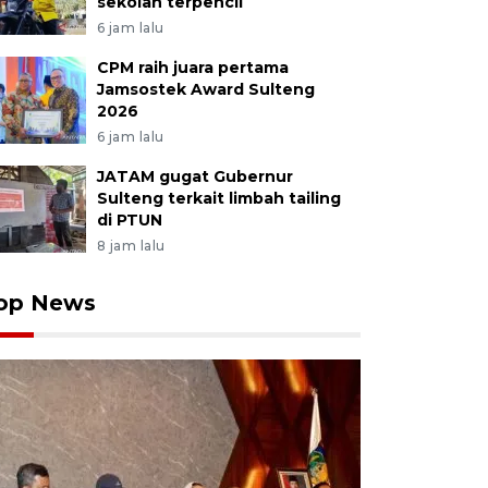
sekolah terpencil
6 jam lalu
CPM raih juara pertama
Jamsostek Award Sulteng
2026
6 jam lalu
JATAM gugat Gubernur
Sulteng terkait limbah tailing
di PTUN
8 jam lalu
op News