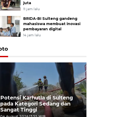
juta
11 jam lalu
BRIDA-BI Sulteng gandeng
mahasiswa membuat inovasi
pembayaran digital
14 jam lalu
oto
Potensi Karhutla di Sulteng
pada Kategori Sedang dan
Penjuala
Sangat Tinggi
Kemerdek
04 August 2026 13:55 WIB
03 August 202