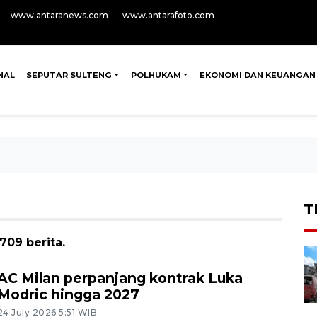
www.antaranews.com
www.antarafoto.com
NAL
SEPUTAR SULTENG
POLHUKAM
EKONOMI DAN KEUANGAN
T
709 berita.
AC Milan perpanjang kontrak Luka
Modric hingga 2027
24 July 2026 5:51 WIB