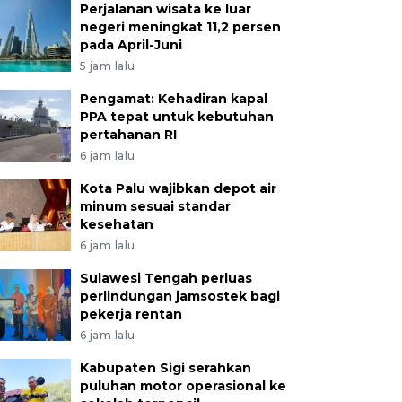
Perjalanan wisata ke luar
negeri meningkat 11,2 persen
pada April-Juni
5 jam lalu
Pengamat: Kehadiran kapal
PPA tepat untuk kebutuhan
pertahanan RI
6 jam lalu
Kota Palu wajibkan depot air
minum sesuai standar
kesehatan
6 jam lalu
Sulawesi Tengah perluas
perlindungan jamsostek bagi
pekerja rentan
6 jam lalu
Kabupaten Sigi serahkan
puluhan motor operasional ke