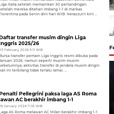
Liga Italia setelah memainkan 30 pertandingan,
setelah mereka ditahan imbang 1-1 di markas
Fiorentina pada Senin dini hari WIB. Nerazzurri kini ...
Daftar transfer musim dingin Liga
Inggris 2025/26
F
03 February 2026 9:11 WIB
Bursa transfer pemain Liga Inggris resmi dibuka pada
Januari 2026, namun seperti musim-musim
sebelumnya, aktivitas transfer di jendela musim dingin
kali ini terbilang tidak terlalu ramai. ...
Penalti Pellegrini paksa laga AS Roma
lawan AC berakhir imbang 1-1
Layanan pembuatan SIM Baru
di Satpas Polresta Palu
26 January 2026 7:05 WIB
Laga AS Roma melawan AC Milan berakhir imbang 1-1
15 July 2026 14:08 WIB