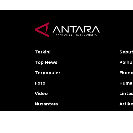
Terkini
Seput
Top News
Polh
Terpopuler
Ekono
Foto
Human
Video
Linta
Nusantara
Artike
Copyright © ANTARA