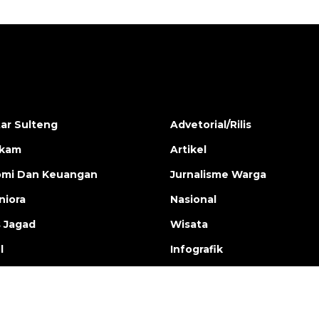
ar Sulteng
Advetorial/Rilis
ukam
Artikel
mi Dan Keuangan
Jurnalisme Warga
iora
Nasional
s Jagad
Wisata
l
Infografik