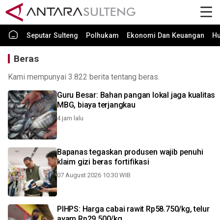
Seputar Sulteng
Polhukam
Ekonomi Dan Keuangan
H
Beras
Kami mempunyai 3.822 berita tentang beras.
Guru Besar: Bahan pangan lokal jaga kualitas
MBG, biaya terjangkau
4 jam lalu
Bapanas tegaskan produsen wajib penuhi
klaim gizi beras fortifikasi
07 August 2026 10:30 WIB
PIHPS: Harga cabai rawit Rp58.750/kg, telur
ayam Rp29.500/kg