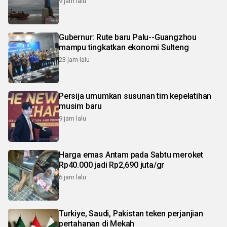
9 jam lalu
Gubernur: Rute baru Palu--Guangzhou
mampu tingkatkan ekonomi Sulteng
23 jam lalu
Persija umumkan susunan tim kepelatihan
musim baru
9 jam lalu
Harga emas Antam pada Sabtu meroket
Rp40.000 jadi Rp2,690 juta/gr
6 jam lalu
Turkiye, Saudi, Pakistan teken perjanjian
pertahanan di Mekah