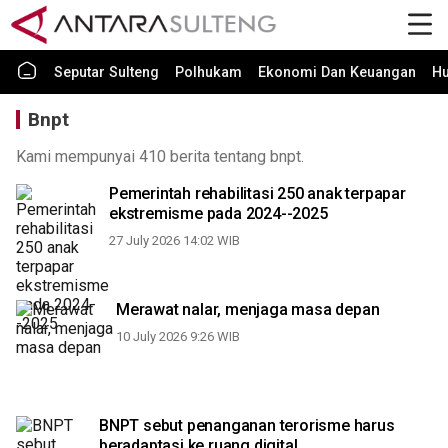
Seputar Sulteng
Polhukam
Ekonomi Dan Keuangan
H
Bnpt
Kami mempunyai 410 berita tentang bnpt.
Pemerintah rehabilitasi 250 anak terpapar
ekstremisme pada 2024--2025
27 July 2026 14:02 WIB
Merawat nalar, menjaga masa depan
10 July 2026 9:26 WIB
BNPT sebut penanganan terorisme harus
beradaptasi ke ruang digital