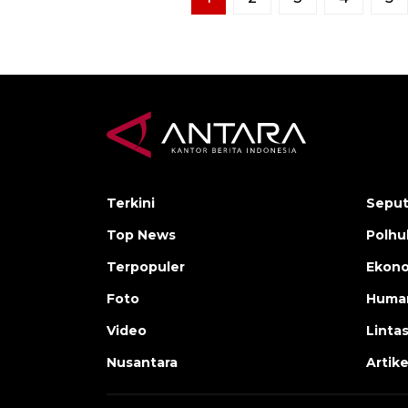
Terkini
Seput
Top News
Polh
Terpopuler
Ekono
Foto
Human
Video
Linta
Nusantara
Artike