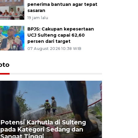
penerima bantuan agar tepat
sasaran
19 jam lalu
BPJS: Cakupan kepesertaan
UCJ Sulteng capai 62,60
persen dari target
07 August 2026 10:38 WIB
oto
Potensi Karhutla di Sulteng
pada Kategori Sedang dan
Penjuala
Sangat Tinggi
Kemerdek