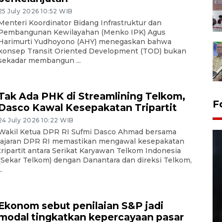
25 July 2026 10:52 WIB
Menteri Koordinator Bidang Infrastruktur dan
Pembangunan Kewilayahan (Menko IPK) Agus
Harimurti Yudhoyono (AHY) menegaskan bahwa
konsep Transit Oriented Development (TOD) bukan
sekadar membangun ...
Tak Ada PHK di Streamlining Telkom,
F
Dasco Kawal Kesepakatan Tripartit
24 July 2026 10:22 WIB
Wakil Ketua DPR RI Sufmi Dasco Ahmad bersama
jajaran DPR RI memastikan mengawal kesepakatan
tripartit antara Serikat Karyawan Telkom Indonesia
(Sekar Telkom) dengan Danantara dan direksi Telkom,
..
Ekonom sebut penilaian S&P jadi
Layanan pembuatan SIM Baru
modal tingkatkan kepercayaan pasar
di Satpas Polresta Palu