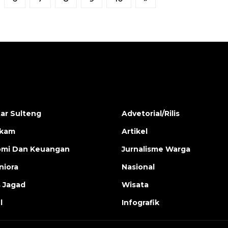
ar Sulteng
Advetorial/Rilis
ukam
Artikel
mi Dan Keuangan
Jurnalisme Warga
iora
Nasional
s Jagad
Wisata
l
Infografik