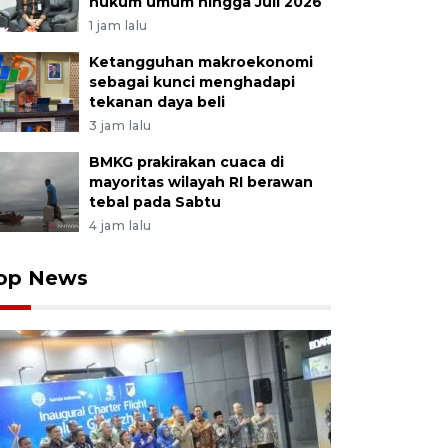
hukum umum hingga Juli 2026
1 jam lalu
Ketangguhan makroekonomi
sebagai kunci menghadapi
tekanan daya beli
3 jam lalu
BMKG prakirakan cuaca di
mayoritas wilayah RI berawan
tebal pada Sabtu
4 jam lalu
op News