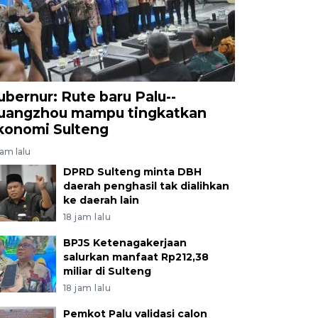
ubernur: Rute baru Palu--
uangzhou mampu tingkatkan
konomi Sulteng
jam lalu
DPRD Sulteng minta DBH
daerah penghasil tak dialihkan
ke daerah lain
18 jam lalu
BPJS Ketenagakerjaan
salurkan manfaat Rp212,38
miliar di Sulteng
18 jam lalu
Pemkot Palu validasi calon