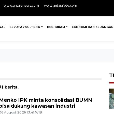
www.antaranews.com
www.antarafoto.com
NAL
SEPUTAR SULTENG
POLHUKAM
EKONOMI DAN KEUANGAN
T
 berita.
Menko IPK minta konsolidasi BUMN
bisa dukung kawasan industri
06 August 2026 13:41 WIB