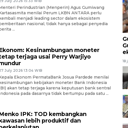
29 July 2026 15:33 WIB
Menteri Perindustrian (Menperin) Agus Gumiwang
Kartasasmita menilai Perum LKBN ANTARA perlu
kembali menjadi leading sector dalam ekosistem
pemberitaan nasional, tidak hanya sebagai penyedia
berita ...
G
G
Ekonom: Kesinambungan moneter
e
tetap terjaga usai Perry Warjiyo
18 
mundur
27 July 2026 13:04 WIB
Kepala Ekonom PermataBank Josua Pardede menilai
kesinambungan kebijakan moneter Bank Indonesia
(BI) akan tetap terjaga karena keputusan bank sentral
Indonesia pada dasarnya tidak bertumpu pada satu ...
Menko IPK: TOD kembangkan
kawasan lebih produktif dan
berkelanjutan