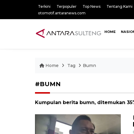
Terkini
Terpopuler
Top News
Tentang Kami
otomotif.antaranews.com
HOME
NASIO
Home
Tag
Bumn
#BUMN
Kumpulan berita bumn, ditemukan 3571