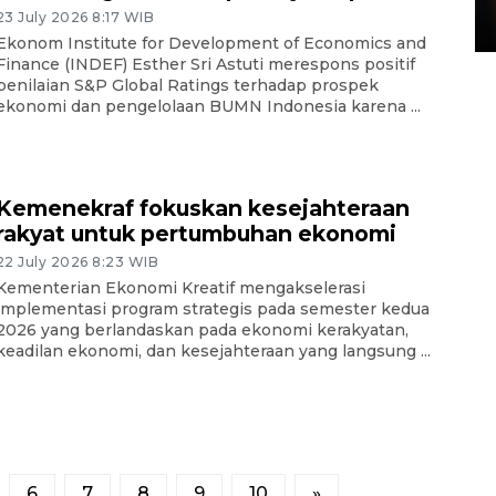
23 July 2026 8:17 WIB
15 July 2026 14:08 WIB
Ekonom Institute for Development of Economics and
Finance (INDEF) Esther Sri Astuti merespons positif
penilaian S&P Global Ratings terhadap prospek
ekonomi dan pengelolaan BUMN Indonesia karena ...
Kemenekraf fokuskan kesejahteraan
rakyat untuk pertumbuhan ekonomi
22 July 2026 8:23 WIB
Kementerian Ekonomi Kreatif mengakselerasi
implementasi program strategis pada semester kedua
2026 yang berlandaskan pada ekonomi kerakyatan,
keadilan ekonomi, dan kesejahteraan yang langsung ...
6
7
8
9
10
»