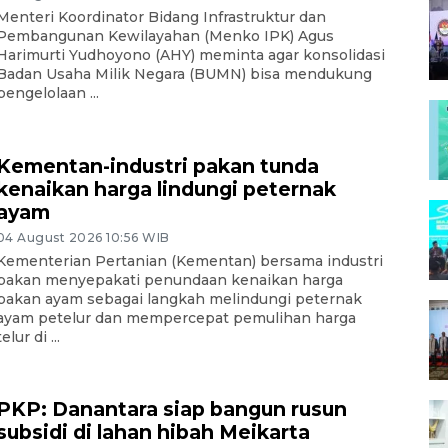
Menteri Koordinator Bidang Infrastruktur dan
Pembangunan Kewilayahan (Menko IPK) Agus
Harimurti Yudhoyono (AHY) meminta agar konsolidasi
Badan Usaha Milik Negara (BUMN) bisa mendukung
pengelolaan ...
Kementan-industri pakan tunda
kenaikan harga lindungi peternak
ayam
04 August 2026 10:56 WIB
Kementerian Pertanian (Kementan) bersama industri
pakan menyepakati penundaan kenaikan harga
pakan ayam sebagai langkah melindungi peternak
ayam petelur dan mempercepat pemulihan harga
telur di ...
PKP: Danantara siap bangun rusun
subsidi di lahan hibah Meikarta