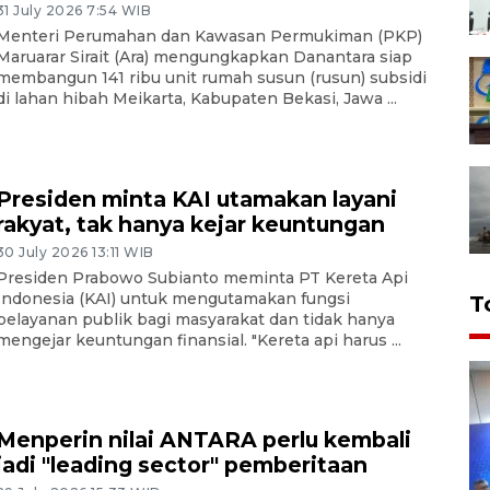
31 July 2026 7:54 WIB
Menteri Perumahan dan Kawasan Permukiman (PKP)
Maruarar Sirait (Ara) mengungkapkan Danantara siap
membangun 141 ribu unit rumah susun (rusun) subsidi
di lahan hibah Meikarta, Kabupaten Bekasi, Jawa ...
Presiden minta KAI utamakan layani
rakyat, tak hanya kejar keuntungan
30 July 2026 13:11 WIB
Presiden Prabowo Subianto meminta PT Kereta Api
Indonesia (KAI) untuk mengutamakan fungsi
T
pelayanan publik bagi masyarakat dan tidak hanya
mengejar keuntungan finansial. "Kereta api harus ...
Menperin nilai ANTARA perlu kembali
jadi "leading sector" pemberitaan