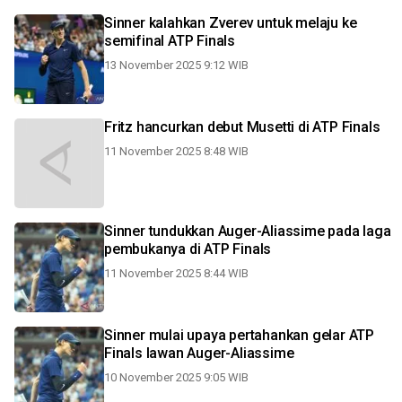
Sinner kalahkan Zverev untuk melaju ke
semifinal ATP Finals
13 November 2025 9:12 WIB
Fritz hancurkan debut Musetti di ATP Finals
11 November 2025 8:48 WIB
Sinner tundukkan Auger-Aliassime pada laga
pembukanya di ATP Finals
11 November 2025 8:44 WIB
Sinner mulai upaya pertahankan gelar ATP
Finals lawan Auger-Aliassime
10 November 2025 9:05 WIB