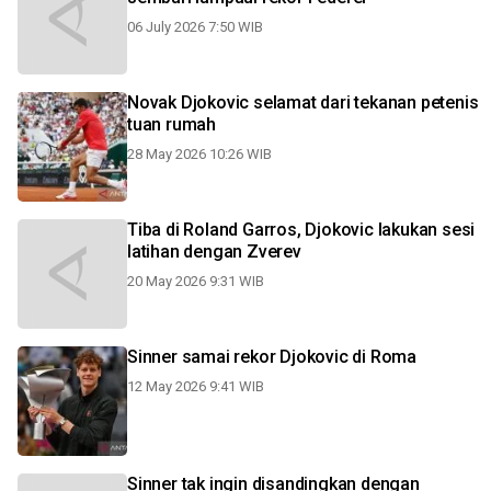
06 July 2026 7:50 WIB
Novak Djokovic selamat dari tekanan petenis
tuan rumah
28 May 2026 10:26 WIB
Tiba di Roland Garros, Djokovic lakukan sesi
latihan dengan Zverev
20 May 2026 9:31 WIB
Sinner samai rekor Djokovic di Roma
12 May 2026 9:41 WIB
Sinner tak ingin disandingkan dengan