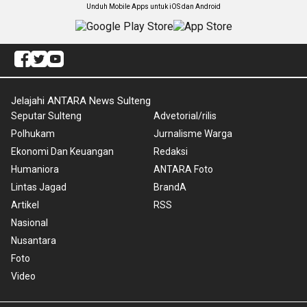
Unduh Mobile Apps untuk iOS dan Android
Jelajahi ANTARA News Sulteng
Seputar Sulteng
Advetorial/rilis
Polhukam
Jurnalisme Warga
Ekonomi Dan Keuangan
Redaksi
Humaniora
ANTARA Foto
Lintas Jagad
BrandA
Artikel
RSS
Nasional
Nusantara
Foto
Video