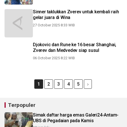
Sinner taklukkan Zverev untuk kembali raih
gelar juara di Wina
27 October 2025 8:33 WIB
Djokovic dan Rune ke 16 besar Shanghai,
Zverev dan Medvedev siap susul
06 October 2025 8:22 WIB
1
2
3
4
5
Terpopuler
Simak daftar harga emas Galeri24-Antam-
UBS di Pegadaian pada Kamis