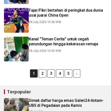
Fajar/Fikri bertahan di peringkat dua dunia
usai juarai China Open
28 July 2026 13:46 WIB
Kanal "Teman Cerita" untuk cegah
perundungan hingga kekerasan remaja
28 July 2026 10:43 WIB
1
2
3
4
5
Terpopuler
Simak daftar harga emas Galeri24-Antam-
UBS di Pegadaian pada Kamis