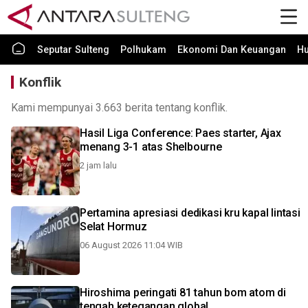
Seputar Sulteng
Polhukam
Ekonomi Dan Keuangan
H
Konflik
Kami mempunyai 3.663 berita tentang konflik.
Hasil Liga Conference: Paes starter, Ajax
menang 3-1 atas Shelbourne
2 jam lalu
Pertamina apresiasi dedikasi kru kapal lintasi
Selat Hormuz
06 August 2026 11:04 WIB
Hiroshima peringati 81 tahun bom atom di
tengah ketegangan global