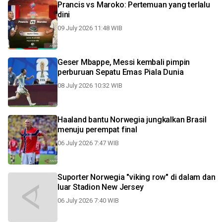
Prancis vs Maroko: Pertemuan yang terlalu
dini
09 July 2026 11:48 WIB
Geser Mbappe, Messi kembali pimpin
perburuan Sepatu Emas Piala Dunia
08 July 2026 10:32 WIB
Haaland bantu Norwegia jungkalkan Brasil
menuju perempat final
06 July 2026 7:47 WIB
Suporter Norwegia "viking row" di dalam dan
luar Stadion New Jersey
06 July 2026 7:40 WIB