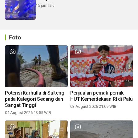
15 jam lalu
Foto
Potensi Karhutla di Sulteng
Penjualan pernak-pernik
pada Kategori Sedang dan
HUT Kemerdekaan RI di Palu
Sangat Tinggi
03 August 2026 21:09 WIB
04 August 2026 13:55 WIB