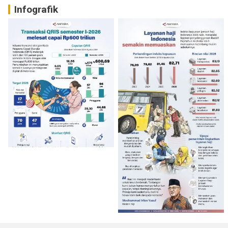
Infografik