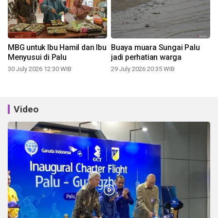
MBG untuk Ibu Hamil dan Ibu
Buaya muara Sungai Palu
Menyusui di Palu
jadi perhatian warga
30 July 2026 12:30 WIB
29 July 2026 20:35 WIB
Video