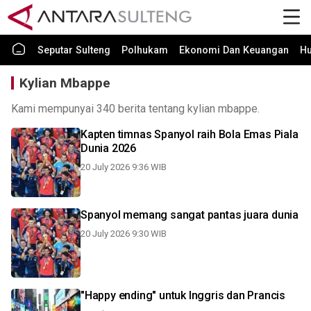
Seputar Sulteng
Polhukam
Ekonomi Dan Keuangan
H
Kylian Mbappe
Kami mempunyai 340 berita tentang kylian mbappe.
Kapten timnas Spanyol raih Bola Emas Piala
Dunia 2026
20 July 2026 9:36 WIB
Spanyol memang sangat pantas juara dunia
20 July 2026 9:30 WIB
"Happy ending" untuk Inggris dan Prancis