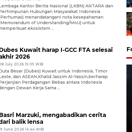
Lembaga Kantor Berita Nasional (LKBN) ANTARA dan
Perhimpunan Hubungan Masyarakat Indonesia
(Perhumas) menandatangani nota kesepahaman
(Memorandum of Understanding/MoU) untuk
memperkuat ekosistem ...
F
Dubes Kuwait harap I-GCC FTA selesai
akhir 2026
08 July 2026 15:05 WIB
Duta Besar (Dubes) Kuwait untuk Indonesia, Timor
Leste, dan ASEAN,Khalid Jassim Al-Yassin,berharap
Perjanjian Perdagangan Bebas antara Indonesia
dengan Dewan Kerja Sama ...
Layanan pembuatan SIM Baru
Basri Marzuki, mengabadikan cerita
di Satpas Polresta Palu
dari balik lensa
15 July 2026 14:08 WIB
19 June 2026 14:44 WIB