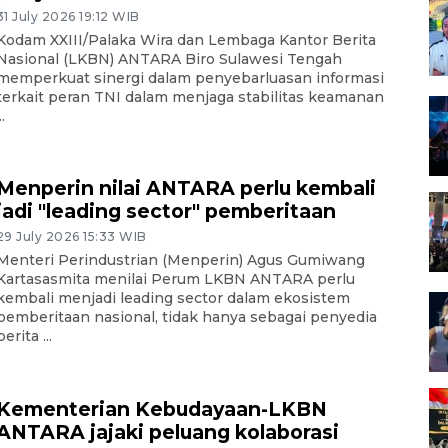
31 July 2026 19:12 WIB
Kodam XXIII/Palaka Wira dan Lembaga Kantor Berita
Nasional (LKBN) ANTARA Biro Sulawesi Tengah
memperkuat sinergi dalam penyebarluasan informasi
terkait peran TNI dalam menjaga stabilitas keamanan
..
Menperin nilai ANTARA perlu kembali
jadi "leading sector" pemberitaan
29 July 2026 15:33 WIB
Menteri Perindustrian (Menperin) Agus Gumiwang
Kartasasmita menilai Perum LKBN ANTARA perlu
kembali menjadi leading sector dalam ekosistem
pemberitaan nasional, tidak hanya sebagai penyedia
berita ...
Kementerian Kebudayaan-LKBN
ANTARA jajaki peluang kolaborasi