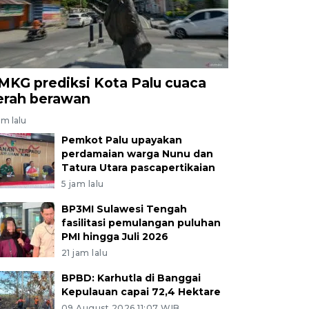
MKG prediksi Kota Palu cuaca
erah berawan
am lalu
Pemkot Palu upayakan
perdamaian warga Nunu dan
Tatura Utara pascapertikaian
5 jam lalu
BP3MI Sulawesi Tengah
fasilitasi pemulangan puluhan
PMI hingga Juli 2026
21 jam lalu
BPBD: Karhutla di Banggai
Kepulauan capai 72,4 Hektare
09 August 2026 11:07 WIB