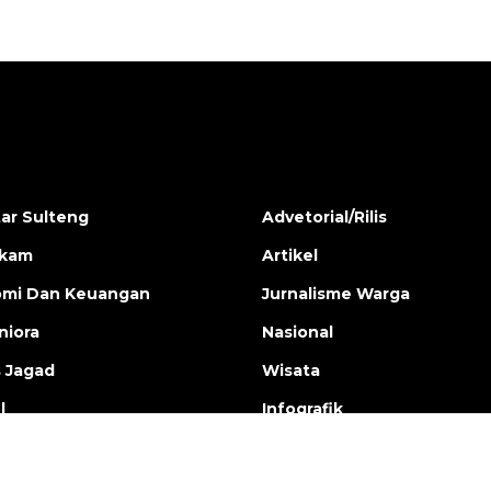
ar Sulteng
Advetorial/Rilis
ukam
Artikel
mi Dan Keuangan
Jurnalisme Warga
iora
Nasional
s Jagad
Wisata
l
Infografik