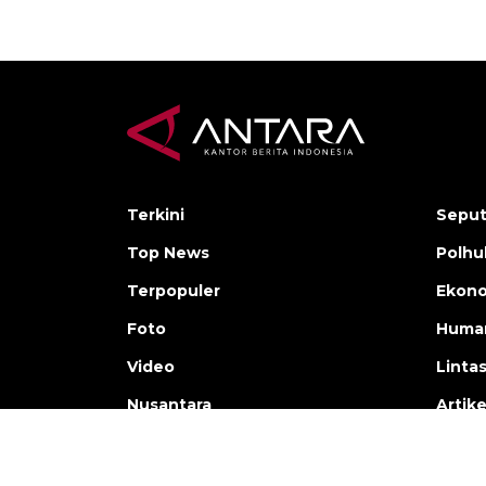
Terkini
Seput
Top News
Polh
Terpopuler
Ekono
Foto
Human
Video
Linta
Nusantara
Artike