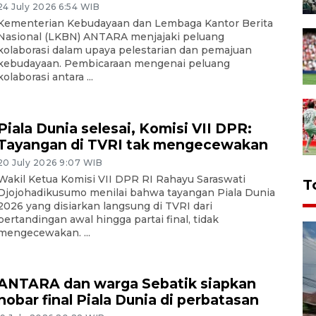
24 July 2026 6:54 WIB
Kementerian Kebudayaan dan Lembaga Kantor Berita
Nasional (LKBN) ANTARA menjajaki peluang
kolaborasi dalam upaya pelestarian dan pemajuan
kebudayaan. Pembicaraan mengenai peluang
kolaborasi antara ...
Piala Dunia selesai, Komisi VII DPR:
Tayangan di TVRI tak mengecewakan
20 July 2026 9:07 WIB
Wakil Ketua Komisi VII DPR RI Rahayu Saraswati
T
Djojohadikusumo menilai bahwa tayangan Piala Dunia
2026 yang disiarkan langsung di TVRI dari
pertandingan awal hingga partai final, tidak
mengecewakan. ...
ANTARA dan warga Sebatik siapkan
nobar final Piala Dunia di perbatasan