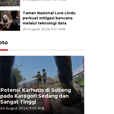
Taman Nasional Lore Lindu
perkuat mitigasi bencana
melalui teknologi data
09 August 2026 9:01 WIB
oto
Potensi Karhutla di Sulteng
pada Kategori Sedang dan
Penjuala
Sangat Tinggi
Kemerdek
04 August 2026 13:55 WIB
03 August 202