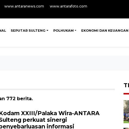
www.antaranews.com
www.antarafoto.com
NAL
SEPUTAR SULTENG
POLHUKAM
EKONOMI DAN KEUANGAN
T
n 772 berita.
Kodam XXIII/Palaka Wira-ANTARA
Sulteng perkuat sinergi
penyebarluasan informasi