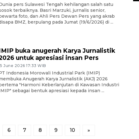
Dunia pers Sulawesi Tengah kehilangan salah satu
sosok terbaiknya. Basri Marzuki, jurnalis senior,
pewarta foto, dan Ahli Pers Dewan Pers yang akrab
disapa BMZ, berpulang pada Jumat (19/6/2026) di ...
IMIP buka anugerah Karya Jurnalistik
2026 untuk apresiasi insan Pers
15 June 2026 17:33 WIB
PT Indonesia Morowali Industrial Park (IMIP)
membuka Anugerah Karya Jurnalistik (AKJ) 2026
bertema "Harmoni Keberlanjutan di Kawasan Industri
IMIP" sebagai bentuk apresiasi kepada insan ...
6
7
8
9
10
»