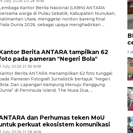
19 July 2026 20:28 WIB
Lembaga Kantor Berita Nasional (LKBN) ANTARA
bersama warga di Pulau Sebatik, Kabupaten Nunukan,
Kalimantan Utara, menggelar nonton bareng final
Piala Dunia 2026, sebagai upaya menghadirkan ...
B
c
Kantor Berita ANTARA tampilkan 62
5 j
foto pada pameran "Negeri Bola"
11 July 2026 21:36 WIB
Kantor Berita ANTARA menampilkan 62 foto tunggal
pada Pameran Fotografi Jurnalistik bertajuk “Negeri
Bola: Dari Lapangan Kampung Menuju Panggung
Dunia” di Peninsula Island, The Nusa Dua, ...
ANTARA dan Perhumas teken MoU
untuk perkuat ekosistem komunikasi
11 July 2026 21:28 WIB