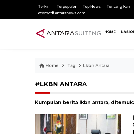
Terkini
Terpopuler
Top News
Tentang Kami
otomotif.antaranews.com
HOME
NASIO
Home
Tag
Lkbn Antara
#LKBN ANTARA
Kumpulan berita lkbn antara, ditemuka