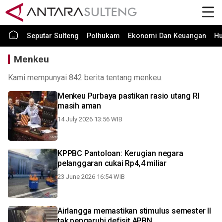
Seputar Sulteng
Polhukam
Ekonomi Dan Keuangan
H
Menkeu
Kami mempunyai 842 berita tentang menkeu.
Menkeu Purbaya pastikan rasio utang RI
masih aman
14 July 2026 13:56 WIB
KPPBC Pantoloan: Kerugian negara
pelanggaran cukai Rp4,4 miliar
23 June 2026 16:54 WIB
Airlangga memastikan stimulus semester II
tak pengaruhi defisit APBN