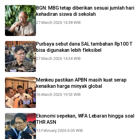
BGN: MBG tetap diberikan sesuai jumlah hari
kehadiran siswa di sekolah
27 March 2026 14:38 WIB
Purbaya sebut dana SAL tambahan Rp100 T
bisa digunakan lebih fleksibel
27 March 2026 14:34 WIB
Menkeu pastikan APBN masih kuat serap
kenaikan harga minyak global
16 March 2026 19:53 WIB
Ekonomi sepekan, WFA Lebaran hingga soal
THR ASN
15 February 2026 6:05 WIB