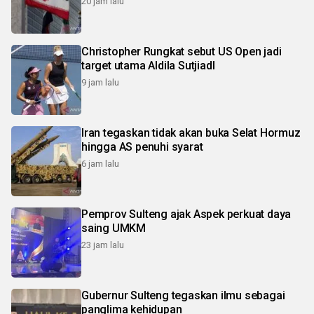
20 jam lalu
Christopher Rungkat sebut US Open jadi
target utama Aldila SutjiadI
9 jam lalu
Iran tegaskan tidak akan buka Selat Hormuz
hingga AS penuhi syarat
6 jam lalu
Pemprov Sulteng ajak Aspek perkuat daya
saing UMKM
23 jam lalu
Gubernur Sulteng tegaskan ilmu sebagai
panglima kehidupan