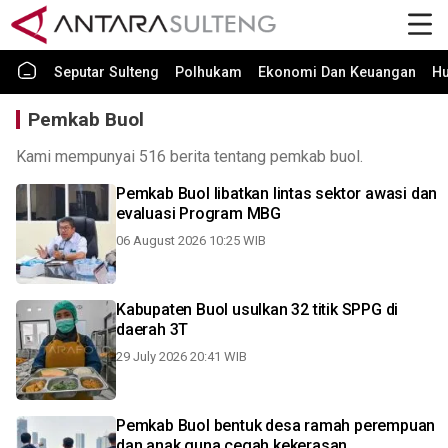
Seputar Sulteng
Polhukam
Ekonomi Dan Keuangan
H
Pemkab Buol
Kami mempunyai 516 berita tentang pemkab buol.
Pemkab Buol libatkan lintas sektor awasi dan
evaluasi Program MBG
06 August 2026 10:25 WIB
Kabupaten Buol usulkan 32 titik SPPG di
daerah 3T
29 July 2026 20:41 WIB
Pemkab Buol bentuk desa ramah perempuan
dan anak guna cegah kekerasan