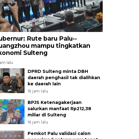
ubernur: Rute baru Palu--
uangzhou mampu tingkatkan
konomi Sulteng
jam lalu
DPRD Sulteng minta DBH
daerah penghasil tak dialihkan
ke daerah lain
16 jam lalu
BPJS Ketenagakerjaan
salurkan manfaat Rp212,38
miliar di Sulteng
16 jam lalu
Pemkot Palu validasi calon