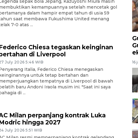
Legenda sepak bola Jepang, Kazuyoshi Miura masih
membuktikan kemampuannya setelah mencetak gol
pertamanya dalam hampir empat tahun di usia 59
tahun saat membawa Fukushima United menang
telak 7-0 atas ...
G
G
Federico Chiesa tegaskan keinginan
e
bertahan di Liverpool
16 
27 July 2026 5:46 WIB
Penyerang Italia, Federico Chiesa menegaskan
keinginannya untuk tetap bertahan dan
memperjuangkan tempatnya di Liverpool di bawah
pelatih baru Andoni Iraola musim ini. "Saat ini saya
bahagia di ...
AC Milan perpanjang kontrak Luka
Modric hingga 2027
24 July 2026 5:51 WIB
AC Milan resmi memperpanjang kontrak gelandang