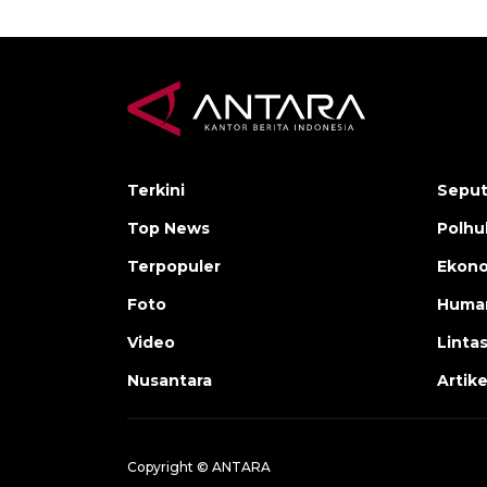
Terkini
Seput
Top News
Polh
Terpopuler
Ekono
Foto
Human
Video
Linta
Nusantara
Artike
Copyright © ANTARA