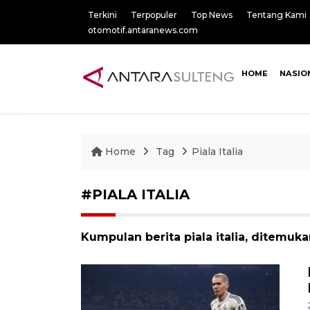
Terkini
Terpopuler
Top News
Tentang Kami
otomotif.antaranews.com
HOME
NASIO
Home
Tag
Piala Italia
#PIALA ITALIA
Kumpulan berita piala italia, ditemuka