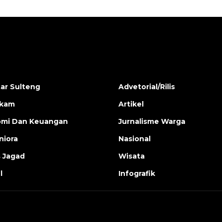
ar Sulteng
Advetorial/Rilis
ukam
Artikel
mi Dan Keuangan
Jurnalisme Warga
iora
Nasional
s Jagad
Wisata
l
Infografik