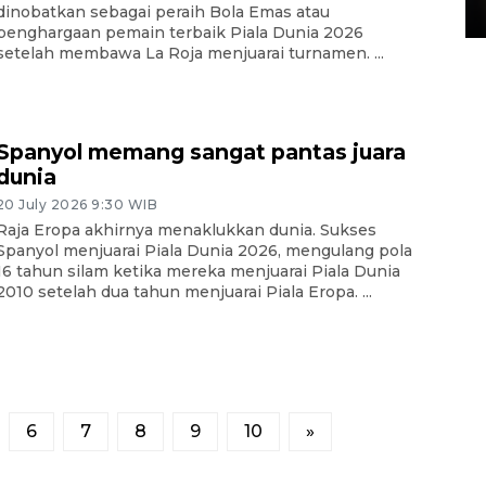
15 July 2026 14:08 WIB
dinobatkan sebagai peraih Bola Emas atau
penghargaan pemain terbaik Piala Dunia 2026
setelah membawa La Roja menjuarai turnamen. ...
Spanyol memang sangat pantas juara
dunia
20 July 2026 9:30 WIB
Raja Eropa akhirnya menaklukkan dunia. Sukses
Spanyol menjuarai Piala Dunia 2026, mengulang pola
16 tahun silam ketika mereka menjuarai Piala Dunia
2010 setelah dua tahun menjuarai Piala Eropa. ...
6
7
8
9
10
»