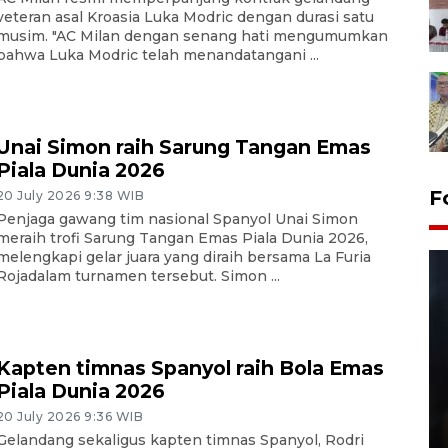
veteran asal Kroasia Luka Modric dengan durasi satu
musim. "AC Milan dengan senang hati mengumumkan
bahwa Luka Modric telah menandatangani ...
Unai Simon raih Sarung Tangan Emas
Piala Dunia 2026
F
20 July 2026 9:38 WIB
Penjaga gawang tim nasional Spanyol Unai Simon
meraih trofi Sarung Tangan Emas Piala Dunia 2026,
melengkapi gelar juara yang diraih bersama La Furia
Rojadalam turnamen tersebut. Simon ...
Kapten timnas Spanyol raih Bola Emas
Piala Dunia 2026
Layanan pembuatan SIM Baru
20 July 2026 9:36 WIB
di Satpas Polresta Palu
Gelandang sekaligus kapten timnas Spanyol, Rodri