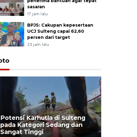
penerima bantuan agar tepat
sasaran
17 jam lalu
BPJS: Cakupan kepesertaan
UCJ Sulteng capai 62,60
persen dari target
23 jam lalu
oto
Potensi Karhutla di Sulteng
pada Kategori Sedang dan
Penjuala
Sangat Tinggi
Kemerdek