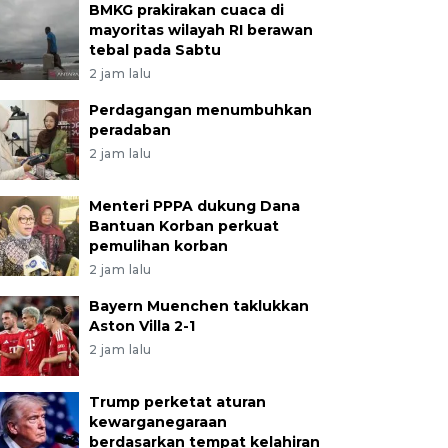
BMKG prakirakan cuaca di
mayoritas wilayah RI berawan
tebal pada Sabtu
2 jam lalu
Perdagangan menumbuhkan
peradaban
2 jam lalu
Menteri PPPA dukung Dana
Bantuan Korban perkuat
pemulihan korban
2 jam lalu
Bayern Muenchen taklukkan
Aston Villa 2-1
2 jam lalu
Trump perketat aturan
kewarganegaraan
berdasarkan tempat kelahiran