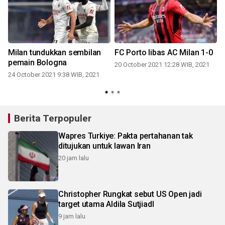
Milan tundukkan sembilan
FC Porto libas AC Milan 1-0
l
pemain Bologna
20 October 2021 12:28 WIB, 2021
24 October 2021 9:38 WIB, 2021
1
Berita Terpopuler
Wapres Turkiye: Pakta pertahanan tak
ditujukan untuk lawan Iran
20 jam lalu
Christopher Rungkat sebut US Open jadi
target utama Aldila SutjiadI
9 jam lalu