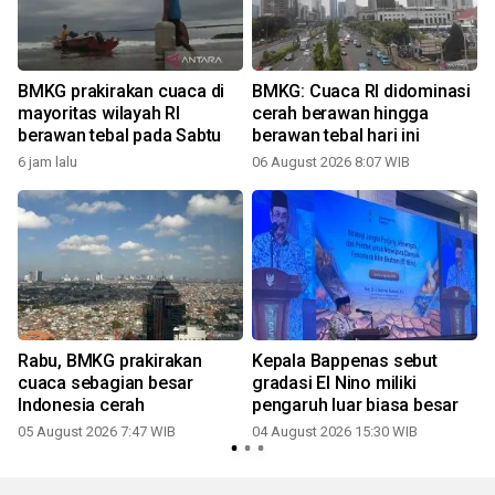
BMKG prakirakan cuaca di
BMKG: Cuaca RI didominasi
mayoritas wilayah RI
cerah berawan hingga
berawan tebal pada Sabtu
berawan tebal hari ini
6 jam lalu
06 August 2026 8:07 WIB
Rabu, BMKG prakirakan
Kepala Bappenas sebut
cuaca sebagian besar
gradasi El Nino miliki
Indonesia cerah
pengaruh luar biasa besar
05 August 2026 7:47 WIB
04 August 2026 15:30 WIB
3