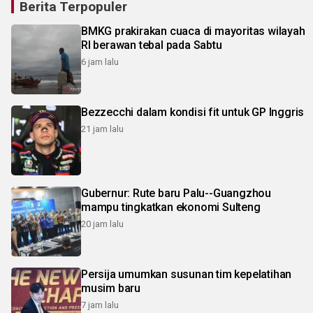
Berita Terpopuler
BMKG prakirakan cuaca di mayoritas wilayah
RI berawan tebal pada Sabtu
6 jam lalu
Bezzecchi dalam kondisi fit untuk GP Inggris
21 jam lalu
Gubernur: Rute baru Palu--Guangzhou
mampu tingkatkan ekonomi Sulteng
20 jam lalu
Persija umumkan susunan tim kepelatihan
musim baru
7 jam lalu