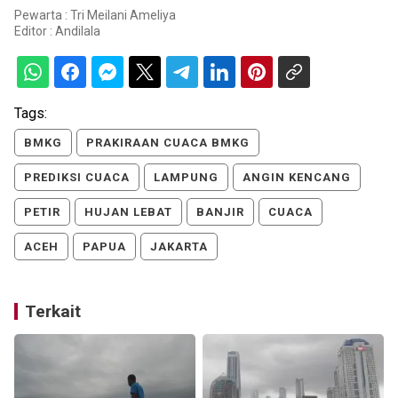
Pewarta : Tri Meilani Ameliya
Editor :
Andilala
Tags:
BMKG
PRAKIRAAN CUACA BMKG
PREDIKSI CUACA
LAMPUNG
ANGIN KENCANG
PETIR
HUJAN LEBAT
BANJIR
CUACA
ACEH
PAPUA
JAKARTA
Terkait