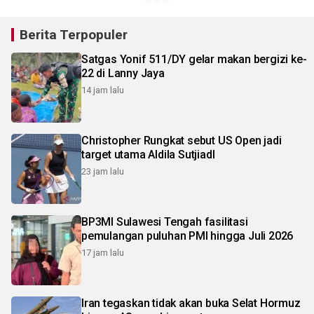
Berita Terpopuler
Satgas Yonif 511/DY gelar makan bergizi ke-
22 di Lanny Jaya
14 jam lalu
Christopher Rungkat sebut US Open jadi
target utama Aldila SutjiadI
23 jam lalu
BP3MI Sulawesi Tengah fasilitasi
pemulangan puluhan PMI hingga Juli 2026
17 jam lalu
Iran tegaskan tidak akan buka Selat Hormuz