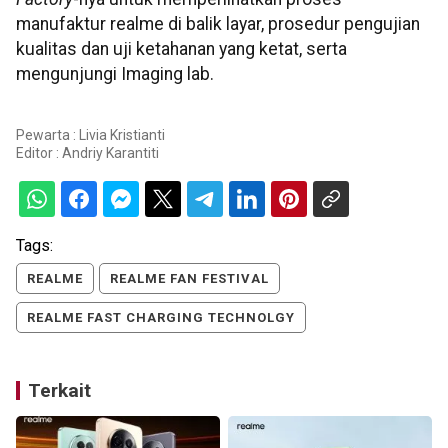
manufaktur realme di balik layar, prosedur pengujian
kualitas dan uji ketahanan yang ketat, serta
mengunjungi Imaging lab.
Pewarta : Livia Kristianti
Editor :
Andriy Karantiti
Tags:
REALME
REALME FAN FESTIVAL
REALME FAST CHARGING TECHNOLGY
Terkait