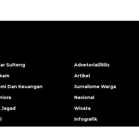
ar Sulteng
Advetorial/Rilis
ukam
Artikel
mi Dan Keuangan
Jurnalisme Warga
iora
Nasional
s Jagad
Wisata
l
Infografik