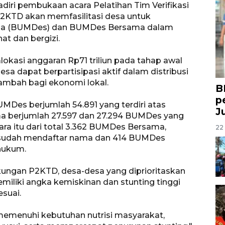
diri pembukaan acara Pelatihan Tim Verifikasi
P2KTD akan memfasilitasi desa untuk
sa (BUMDes) dan BUMDes Bersama dalam
at dan bergizi.
 alokasi anggaran Rp71 triliun pada tahap awal
 dapat berpartisipasi aktif dalam distribusi
tambah bagi ekonomi lokal.
B
p
UMDes berjumlah 54.891 yang terdiri atas
J
 berjumlah 27.597 dan 27.294 BUMDes yang
a itu dari total 3.362 BUMDes Bersama,
22 
sudah mendaftar nama dan 414 BUMDes
hukum.
ungan P2KTD, desa-desa yang diprioritaskan
liki angka kemiskinan dan stunting tinggi
suai.
memenuhi kebutuhan nutrisi masyarakat,