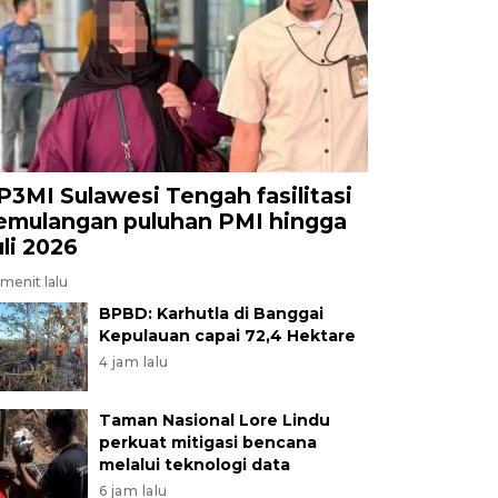
P3MI Sulawesi Tengah fasilitasi
emulangan puluhan PMI hingga
uli 2026
menit lalu
BPBD: Karhutla di Banggai
Kepulauan capai 72,4 Hektare
4 jam lalu
Taman Nasional Lore Lindu
perkuat mitigasi bencana
melalui teknologi data
6 jam lalu