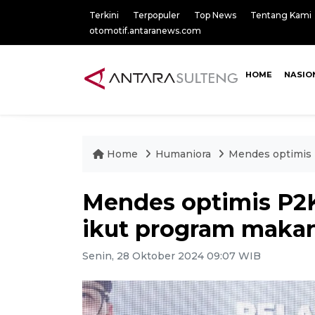
Terkini
Terpopuler
Top News
Tentang Kami
otomotif.antaranews.com
HOME
NASIO
Home
Humaniora
Mendes optimis 
Mendes optimis P2
ikut program makan
Senin, 28 Oktober 2024 09:07 WIB