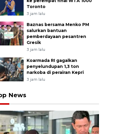
ke perempat final WTA 1000
Toronto
3 jam lalu
Baznas bersama Menko PM
salurkan bantuan
pemberdayaan pesantren
Gresik
3 jam lalu
Koarmada RI gagalkan
penyelundupan 1,3 ton
narkoba di perairan Kepri
3 jam lalu
op News