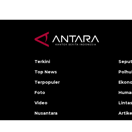
Terkini
Seput
Top News
Polh
Terpopuler
Ekono
Foto
Human
Video
Linta
Nusantara
Artike