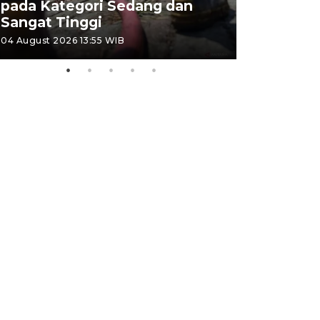
pada Kategori Sedang dan
Penjuala
Sangat Tinggi
Kemerdek
04 August 2026 13:55 WIB
03 August 202