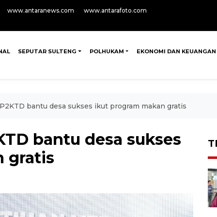
www.antaranews.com
www.antarafoto.com
NAL
SEPUTAR SULTENG
POLHUKAM
EKONOMI DAN KEUANGAN
P2KTD bantu desa sukses ikut program makan gratis
KTD bantu desa sukses
T
 gratis