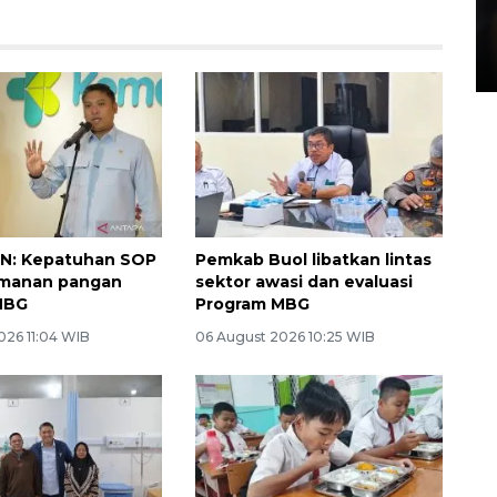
Layanan pembuatan SIM Baru
di Satpas Polresta Palu
15 July 2026 14:08 WIB
GN: Kepatuhan SOP
Pemkab Buol libatkan lintas
amanan pangan
sektor awasi dan evaluasi
MBG
Program MBG
026 11:04 WIB
06 August 2026 10:25 WIB