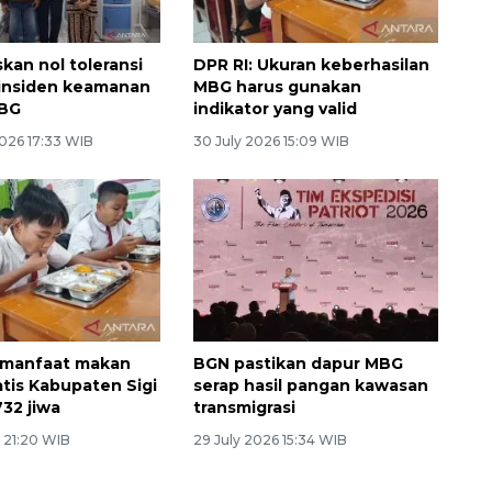
kan nol toleransi
DPR RI: Ukuran keberhasilan
insiden keamanan
MBG harus gunakan
BG
indikator yang valid
026 17:33 WIB
30 July 2026 15:09 WIB
 manfaat makan
BGN pastikan dapur MBG
atis Kabupaten Sigi
serap hasil pangan kawasan
732 jiwa
transmigrasi
 21:20 WIB
29 July 2026 15:34 WIB