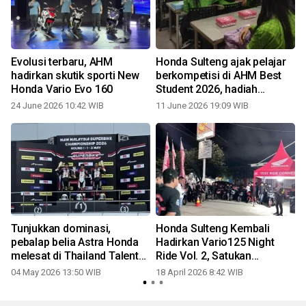
Evolusi terbaru, AHM
Honda Sulteng ajak pelajar
hadirkan skutik sporti New
berkompetisi di AHM Best
2
Honda Vario Evo 160
Student 2026, hadiah
ratusan juta rupiah dan
24 June 2026 10:42 WIB
11 June 2026 19:09 WIB
1
beasiswa pendidikan
disiapkan
Tunjukkan dominasi,
Honda Sulteng Kembali
pebalap belia Astra Honda
Hadirkan Vario125 Night
melesat di Thailand Talent
Ride Vol. 2, Satukan
Cup 2026
Komunitas dalam
04 May 2026 13:50 WIB
18 April 2026 8:42 WIB
Pengalaman Berkendara
Malam