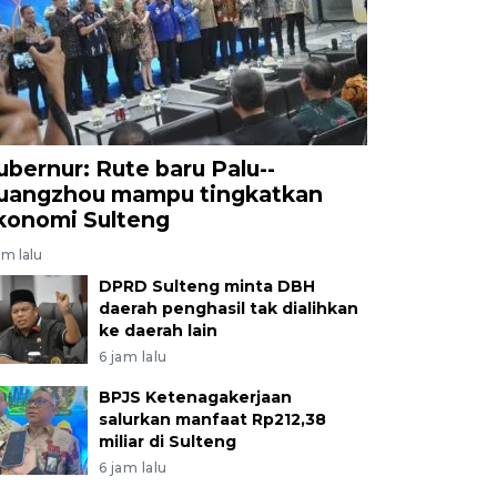
ubernur: Rute baru Palu--
uangzhou mampu tingkatkan
konomi Sulteng
am lalu
DPRD Sulteng minta DBH
daerah penghasil tak dialihkan
ke daerah lain
6 jam lalu
BPJS Ketenagakerjaan
salurkan manfaat Rp212,38
miliar di Sulteng
6 jam lalu