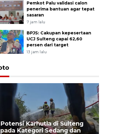
Pemkot Palu validasi calon
penerima bantuan agar tepat
sasaran
7 jam lalu
BPJS: Cakupan kepesertaan
UCJ Sulteng capai 62,60
persen dari target
13 jam lalu
oto
Potensi Karhutla di Sulteng
pada Kategori Sedang dan
Penjuala