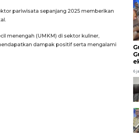
ktor pariwisata sepanjang 2025 memberikan
al.
ecil menengah (UMKM) di sektor kuliner,
i mendapatkan dampak positif serta mengalami
G
G
e
6 j