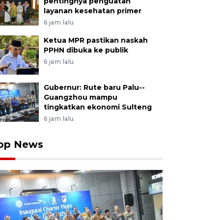
pentingnya penguatan
layanan kesehatan primer
6 jam lalu
Ketua MPR pastikan naskah
PPHN dibuka ke publik
6 jam lalu
Gubernur: Rute baru Palu--
Guangzhou mampu
tingkatkan ekonomi Sulteng
6 jam lalu
op News