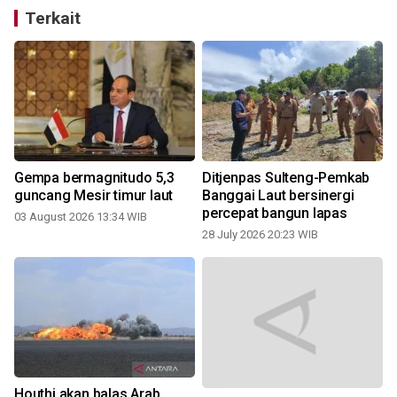
Terkait
Gempa bermagnitudo 5,3
Ditjenpas Sulteng-Pemkab
guncang Mesir timur laut
Banggai Laut bersinergi
percepat bangun lapas
03 August 2026 13:34 WIB
2
28 July 2026 20:23 WIB
i
Houthi akan balas Arab