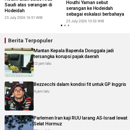
Houthi Yaman sebut
Saudi atas serangan di
serangan ke Hodeidah
Hodeidah
1
sebagai eskalasi berbahaya
25 July 2026 16:51 WIB
25 July 2026 10:53 WIB
Berita Terpopuler
Mantan Kepala Bapenda Donggala jadi
tersangka korupsi pajak daerah
12 jam lalu
Bezzecchi dalam kondisi fit untuk GP Inggris
4 jam lalu
Parlemen Iran kaji RUU larang AS-Israel lewat
Selat Hormuz