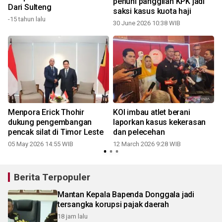
penuhi panggilan KPK jadi
Dari Sulteng
saksi kasus kuota haji
-15 tahun lalu
30 June 2026 10:38 WIB
Menpora Erick Thohir
KOI imbau atlet berani
dukung pengembangan
laporkan kasus kekerasan
pencak silat di Timor Leste
dan pelecehan
05 May 2026 14:55 WIB
12 March 2026 9:28 WIB
Berita Terpopuler
Mantan Kepala Bapenda Donggala jadi
tersangka korupsi pajak daerah
18 jam lalu