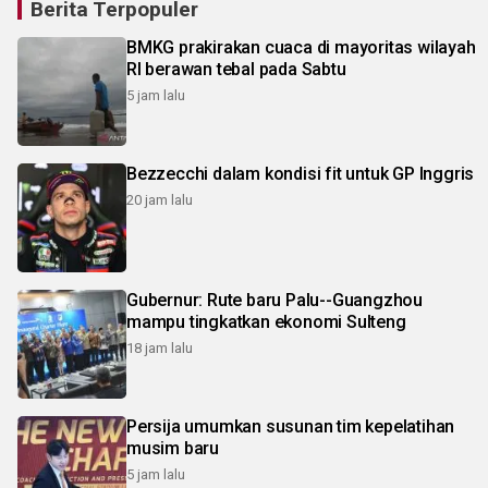
Berita Terpopuler
BMKG prakirakan cuaca di mayoritas wilayah
RI berawan tebal pada Sabtu
5 jam lalu
Bezzecchi dalam kondisi fit untuk GP Inggris
20 jam lalu
Gubernur: Rute baru Palu--Guangzhou
mampu tingkatkan ekonomi Sulteng
18 jam lalu
Persija umumkan susunan tim kepelatihan
musim baru
5 jam lalu