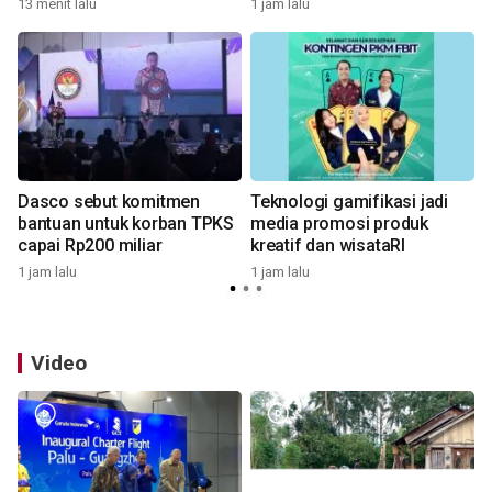
13 menit lalu
1 jam lalu
1
n
Dasco sebut komitmen
Teknologi gamifikasi jadi
bantuan untuk korban TPKS
media promosi produk
capai Rp200 miliar
kreatif dan wisataRI
1 jam lalu
1 jam lalu
2
Video