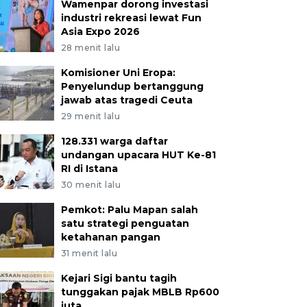
Wamenpar dorong investasi
industri rekreasi lewat Fun
Asia Expo 2026
28 menit lalu
Komisioner Uni Eropa:
Penyelundup bertanggung
jawab atas tragedi Ceuta
29 menit lalu
128.331 warga daftar
undangan upacara HUT Ke-81
RI di Istana
30 menit lalu
Pemkot: Palu Mapan salah
satu strategi penguatan
ketahanan pangan
31 menit lalu
Kejari Sigi bantu tagih
an mengumpulkan sampah plastik yang ditukar dengan t
tunggakan pajak MBLB Rp600
juta