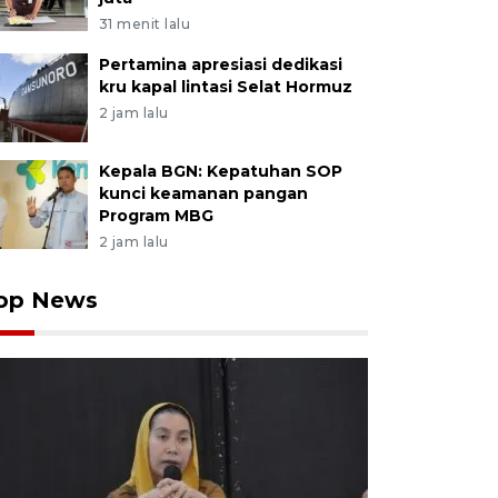
h, Jumat (29/3/2024). Kegiatan bertajuk Ramadhan Min
Sampah Kabelota Pura dan Bantala Herita Lestari berk
31 menit lalu
ad dan Arkom Indonesia serta Paguyuban Karya Salemb
Pertamina apresiasi dedikasi
k kampanye pengurangan sampah plastik sekaligus u
kru kapal lintasi Selat Hormuz
 tidak menggunakan plastik sekali pakai. ANTARA/Basr
2 jam lalu
Kepala BGN: Kepatuhan SOP
kunci keamanan pangan
Program MBG
2 jam lalu
op News