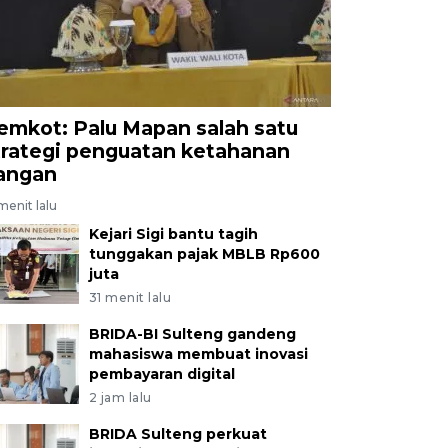
emkot: Palu Mapan salah satu
trategi penguatan ketahanan
angan
menit lalu
Kejari Sigi bantu tagih
tunggakan pajak MBLB Rp600
juta
31 menit lalu
BRIDA-BI Sulteng gandeng
mahasiswa membuat inovasi
pembayaran digital
2 jam lalu
BRIDA Sulteng perkuat