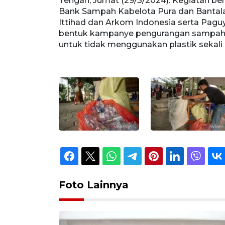
 Sampah yang
Tengah, Jumat (29/3/2024). Kegiatan be
rasi dengan
Bank Sampah Kabelota Pura dan Bantala 
 Untad itu
Ittihad dan Arkom Indonesia serta Pag
menyadarkan
bentuk kampanye pengurangan sampah p
ki
untuk tidak menggunakan plastik sekali
Foto Lainnya