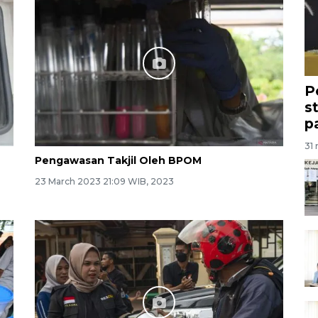
P
s
p
31 
Pengawasan Takjil Oleh BPOM
23 March 2023 21:09 WIB, 2023