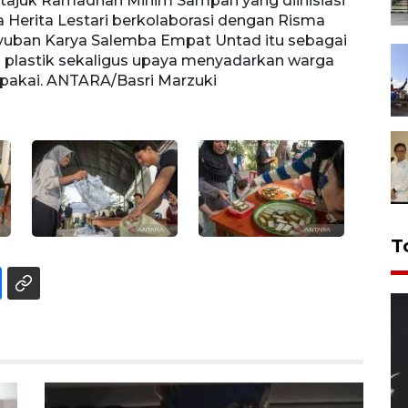
rtajuk Ramadhan Minim Sampah yang diinisiasi
Tenga
Herita Lestari berkolaborasi dengan Risma
Bank 
uyuban Karya Salemba Empat Untad itu sebagai
Ittih
lastik sekaligus upaya menyadarkan warga
bentu
 pakai. ANTARA/Basri Marzuki
untuk
T