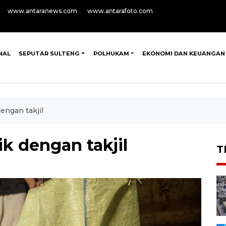
www.antaranews.com
www.antarafoto.com
NAL
SEPUTAR SULTENG
POLHUKAM
EKONOMI DAN KEUANGAN
engan takjil
k dengan takjil
T