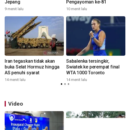
Jepang
Pengayoman ke-81
9 menit lalu
10 menit lalu
1
Iran tegaskan tidak akan
Sabalenka tersingkir,
buka Selat Hormuz hingga
Swiatek ke perempat final
AS penuhi syarat
WTA 1000 Toronto
14 menit lalu
14 menit lalu
2
Video