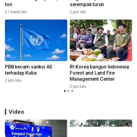
ton
serempak turun
21 menit lalu
2 jam lalu
2
PBB kecam sanksi AS
RI-Korea bangun Indonesia
terhadap Kuba
Forest and Land Fire
Management Center
2 jam lalu
2 jam lalu
3
Video