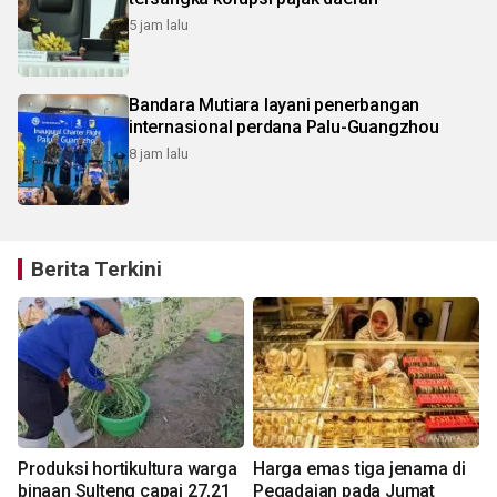
5 jam lalu
Bandara Mutiara layani penerbangan
internasional perdana Palu-Guangzhou
8 jam lalu
Berita Terkini
Produksi hortikultura warga
Harga emas tiga jenama di
n
binaan Sulteng capai 27,21
Pegadaian pada Jumat