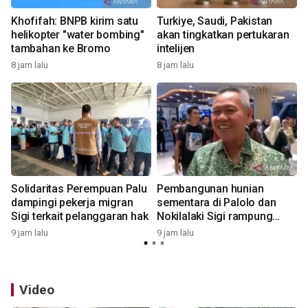
Khofifah: BNPB kirim satu
Turkiye, Saudi, Pakistan
helikopter "water bombing"
akan tingkatkan pertukaran
tambahan ke Bromo
intelijen
8 jam lalu
8 jam lalu
9
Solidaritas Perempuan Palu
Pembangunan hunian
dampingi pekerja migran
sementara di Palolo dan
Sigi terkait pelanggaran hak
Nokilalaki Sigi rampung
1
September
9 jam lalu
9 jam lalu
Video