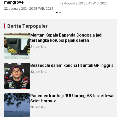
mangrove
09 August 2023 23:45 WIB, 2023
22 January 2024 20:53 WIB, 2024
2
Berita Terpopuler
Mantan Kepala Bapenda Donggala jadi
tersangka korupsi pajak daerah
21 jam lalu
Bezzecchi dalam kondisi fit untuk GP Inggris
13 jam lalu
Parlemen Iran kaji RUU larang AS-Israel lewat
Selat Hormuz
20 jam lalu