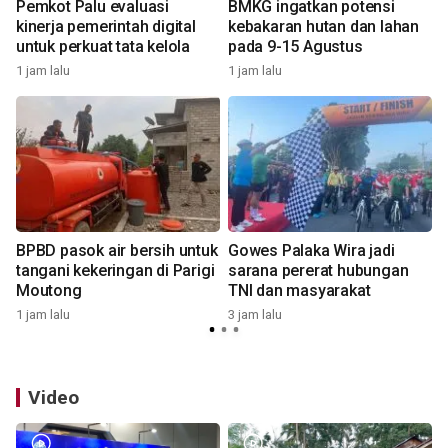
Pemkot Palu evaluasi
BMKG ingatkan potensi
kinerja pemerintah digital
kebakaran hutan dan lahan
untuk perkuat tata kelola
pada 9-15 Agustus
1 jam lalu
1 jam lalu
3
BPBD pasok air bersih untuk
Gowes Palaka Wira jadi
tangani kekeringan di Parigi
sarana pererat hubungan
Moutong
TNI dan masyarakat
1 jam lalu
3 jam lalu
5
Video