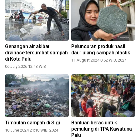
Genangan air akibat
Peluncuran produk hasil
drainase tersumbat sampah
daur ulang sampah plastik
di Kota Palu
11 August 2024 0:52 WIB, 2024
06 July 2026 12:43 WIB
Timbulan sampah di Sigi
Bantuan beras untuk
pemulung di TPA Kawatuna
10 June 2024 21:18 WIB, 2024
2
Palu