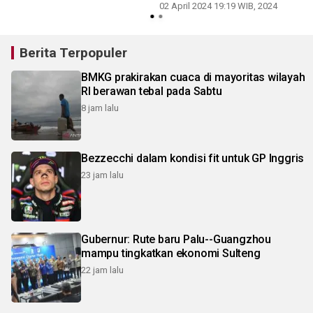
02 April 2024 19:19 WIB, 2024
Berita Terpopuler
BMKG prakirakan cuaca di mayoritas wilayah
RI berawan tebal pada Sabtu
8 jam lalu
Bezzecchi dalam kondisi fit untuk GP Inggris
23 jam lalu
Gubernur: Rute baru Palu--Guangzhou
mampu tingkatkan ekonomi Sulteng
22 jam lalu