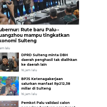
ubernur: Rute baru Palu--
uangzhou mampu tingkatkan
konomi Sulteng
jam lalu
DPRD Sulteng minta DBH
daerah penghasil tak dialihkan
ke daerah lain
16 jam lalu
BPJS Ketenagakerjaan
salurkan manfaat Rp212,38
miliar di Sulteng
16 jam lalu
Pemkot Palu validasi calon