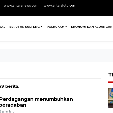
www.antaranews.com
www.antarafoto.com
NAL
SEPUTAR SULTENG
POLHUKAM
EKONOMI DAN KEUANGAN
T
9 berita.
Perdagangan menumbuhkan
peradaban
2 jam lalu