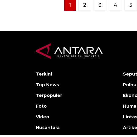
1
2
3
4
5
Terkini
Seput
Top News
Polh
Terpopuler
Ekono
Foto
Human
Video
Linta
Nusantara
Artike