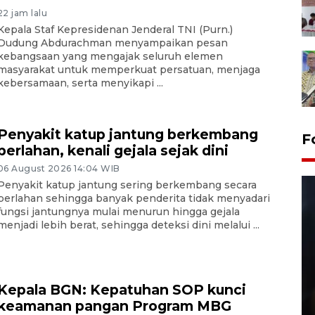
22 jam lalu
Kepala Staf Kepresidenan Jenderal TNI (Purn.)
Dudung Abdurachman menyampaikan pesan
kebangsaan yang mengajak seluruh elemen
masyarakat untuk memperkuat persatuan, menjaga
kebersamaan, serta menyikapi ...
Penyakit katup jantung berkembang
F
perlahan, kenali gejala sejak dini
06 August 2026 14:04 WIB
Penyakit katup jantung sering berkembang secara
perlahan sehingga banyak penderita tidak menyadari
fungsi jantungnya mulai menurun hingga gejala
menjadi lebih berat, sehingga deteksi dini melalui ...
Layanan pembuatan SIM Baru
Kepala BGN: Kepatuhan SOP kunci
di Satpas Polresta Palu
keamanan pangan Program MBG