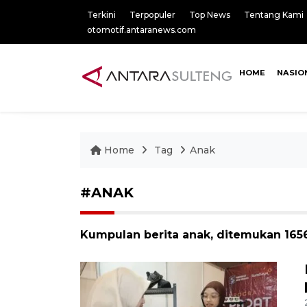
Terkini
Terpopuler
Top News
Tentang Kami
otomotif.antaranews.com
HOME
NASIO
Home
Tag
Anak
#ANAK
Kumpulan berita anak, ditemukan 1656