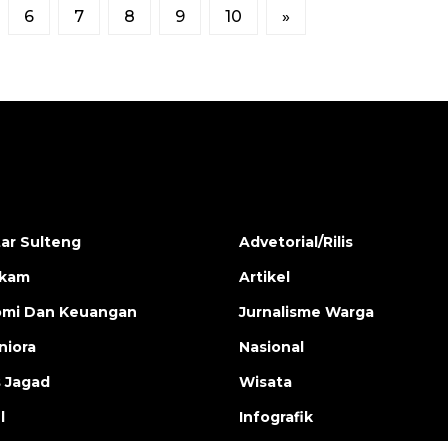
6
7
8
9
10
»
ar Sulteng
Advetorial/Rilis
ukam
Artikel
mi Dan Keuangan
Jurnalisme Warga
iora
Nasional
s Jagad
Wisata
l
Infografik