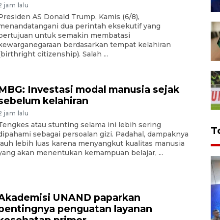
2 jam lalu
Presiden AS Donald Trump, Kamis (6/8),
menandatangani dua perintah eksekutif yang
bertujuan untuk semakin membatasi
kewarganegaraan berdasarkan tempat kelahiran
(birthright citizenship). Salah ...
MBG: Investasi modal manusia sejak
sebelum kelahiran
2 jam lalu
Tengkes atau stunting selama ini lebih sering
T
dipahami sebagai persoalan gizi. Padahal, dampaknya
jauh lebih luas karena menyangkut kualitas manusia
yang akan menentukan kemampuan belajar, ...
Akademisi UNAND paparkan
pentingnya penguatan layanan