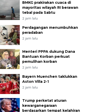
BMKG prakirakan cuaca di
mayoritas wilayah RI berawan
tebal pada Sabtu
2 jam lalu
Perdagangan menumbuhkan
peradaban
2 jam lalu
Menteri PPPA dukung Dana
Bantuan Korban perkuat
pemulihan korban
2 jam lalu
Bayern Muenchen taklukkan
Aston Villa 2-1
2 jam lalu
Trump perketat aturan
kewarganegaraan
berdasarkan tempat kelahiran