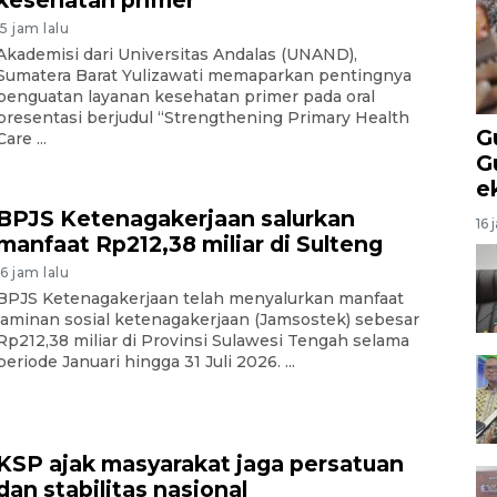
kesehatan primer
15 jam lalu
Akademisi dari Universitas Andalas (UNAND),
Sumatera Barat Yulizawati memaparkan pentingnya
penguatan layanan kesehatan primer pada oral
presentasi berjudul “Strengthening Primary Health
G
Care ...
G
e
BPJS Ketenagakerjaan salurkan
16 
manfaat Rp212,38 miliar di Sulteng
16 jam lalu
BPJS Ketenagakerjaan telah menyalurkan manfaat
jaminan sosial ketenagakerjaan (Jamsostek) sebesar
Rp212,38 miliar di Provinsi Sulawesi Tengah selama
periode Januari hingga 31 Juli 2026. ...
KSP ajak masyarakat jaga persatuan
dan stabilitas nasional