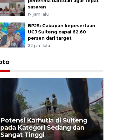
penerima bantuan agar tepat
sasaran
17 jam lalu
BPJS: Cakupan kepesertaan
UCJ Sulteng capai 62,60
persen dari target
22 jam lalu
oto
Potensi Karhutla di Sulteng
pada Kategori Sedang dan
Penjuala
Sangat Tinggi
Kemerdek