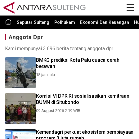
Seputar Sulteng
Polhukam
Ekonomi Dan Keuangan
H
Anggota Dpr
Kami mempunyai 3.696 berita tentang anggota dpr.
BMKG prediksi Kota Palu cuaca cerah
berawan
18 jam lalu
Komisi VI DPR RI sosialisasikan kemitraan
BUMN di Situbondo
09 August 2026 2:19 WIB
Kemendagri perkuat ekosistem pembiayaan
program 3 juta rumah