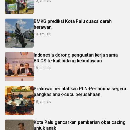
10 jam lalu
BMKG prediksi Kota Palu cuaca cerah
berawan
18 jam lalu
Indonesia dorong penguatan kerja sama
BRICS terkait bidang kebudayaan
18 jam lalu
Prabowo perintahkan PLN-Pertamina segera
pangkas anak-cucu perusahaan
18 jam lalu
Kota Palu gencarkan pemberian obat cacing
untuk anak