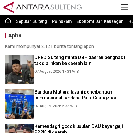
Seputar Sulteng
Polhukam
Ekonomi Dan Keuangan
H
Apbn
Kami mempunyai 2.121 berita tentang apbn.
DPRD Sulteng minta DBH daerah penghasil
tak dialihkan ke daerah lain
07 August 2026 17:31 WIB
Bandara Mutiara layani penerbangan
internasional perdana Palu-Guangzhou
07 August 2026 5:32 WIB
Kemendagri godok usulan DAU bayar gaji
PPPK di daerah