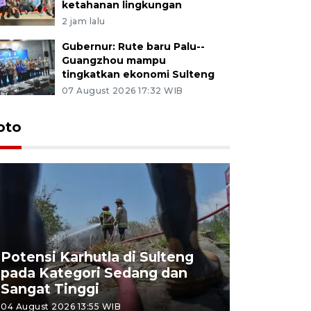
ketahanan lingkungan
2 jam lalu
Gubernur: Rute baru Palu--
Guangzhou mampu
tingkatkan ekonomi Sulteng
07 August 2026 17:32 WIB
oto
Potensi Karhutla di Sulteng
pada Kategori Sedang dan
Penjuala
Sangat Tinggi
Kemerdek
04 August 2026 13:55 WIB
03 August 202