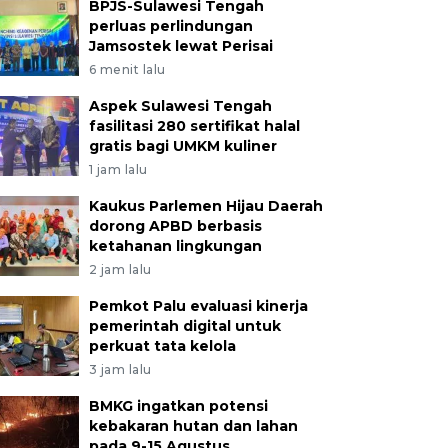
BPJS-Sulawesi Tengah
perluas perlindungan
Jamsostek lewat Perisai
6 menit lalu
Aspek Sulawesi Tengah
fasilitasi 280 sertifikat halal
gratis bagi UMKM kuliner
1 jam lalu
Kaukus Parlemen Hijau Daerah
dorong APBD berbasis
ketahanan lingkungan
2 jam lalu
Pemkot Palu evaluasi kinerja
pemerintah digital untuk
perkuat tata kelola
3 jam lalu
BMKG ingatkan potensi
kebakaran hutan dan lahan
pada 9-15 Agustus