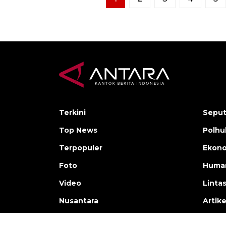
Terkini
Seput
Top News
Polh
Terpopuler
Ekono
Foto
Human
Video
Linta
Nusantara
Artike