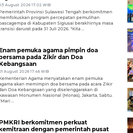
03 August 2026 17:02 WIB
Pemerintah Provinsi Sulawesi Tengah berkomitmen
memfokuskan program percepatan pemulihan
pascagempa di Kabupaten Sigiusai berakhirnya masa
transisi darurat pada 31 Juli 2026. "Kita ...
Enam pemuka agama pimpin doa
bersama pada Zikir dan Doa
Kebangsaan
01 August 2026 17:46 WIB
Kementerian Agama menyatakan enam pemuka
agama akan memimpin doa bersama pada acara Zikir
dan Doa Kebangsaan yang diselenggarakan di
kawasan Monumen Nasional (Monas), Jakarta, Sabtu.
“Mari ...
PMKRI berkomitmen perkuat
kemitraan dengan pemerintah pusat