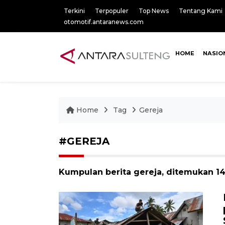
Terkini
Terpopuler
Top News
Tentang Kami
otomotif.antaranews.com
HOME
NASIO
Home
Tag
Gereja
#GEREJA
Kumpulan berita gereja, ditemukan 145