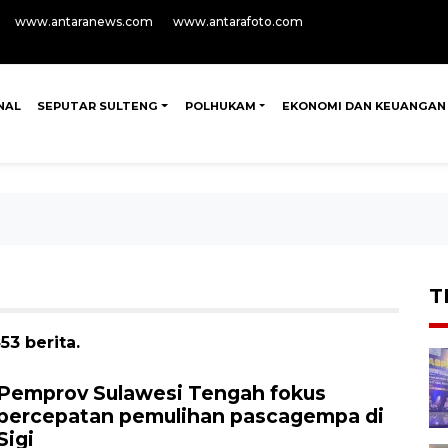
www.antaranews.com
www.antarafoto.com
NAL
SEPUTAR SULTENG
POLHUKAM
EKONOMI DAN KEUANGAN
T
3 berita.
Pemprov Sulawesi Tengah fokus
percepatan pemulihan pascagempa di
Sigi