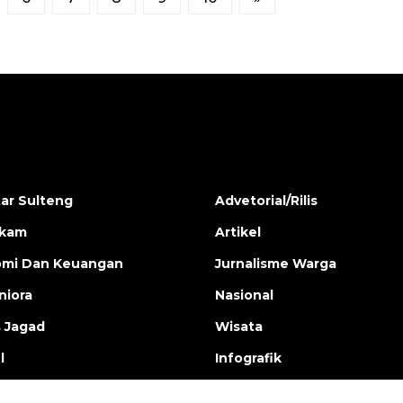
ar Sulteng
Advetorial/Rilis
ukam
Artikel
mi Dan Keuangan
Jurnalisme Warga
iora
Nasional
s Jagad
Wisata
l
Infografik