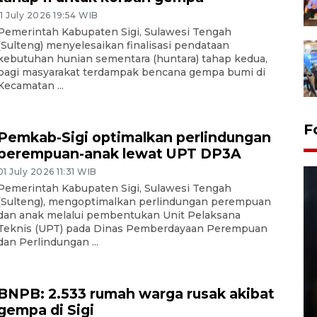
11 July 2026 19:54 WIB
Pemerintah Kabupaten Sigi, Sulawesi Tengah
(Sulteng) menyelesaikan finalisasi pendataan
kebutuhan hunian sementara (huntara) tahap kedua,
bagi masyarakat terdampak bencana gempa bumi di
Kecamatan ...
F
Pemkab-Sigi optimalkan perlindungan
perempuan-anak lewat UPT DP3A
01 July 2026 11:31 WIB
Pemerintah Kabupaten Sigi, Sulawesi Tengah
(Sulteng), mengoptimalkan perlindungan perempuan
dan anak melalui pembentukan Unit Pelaksana
Teknis (UPT) pada Dinas Pemberdayaan Perempuan
dan Perlindungan ...
Layanan pembuatan SIM Baru
BNPB: 2.533 rumah warga rusak akibat
di Satpas Polresta Palu
gempa di Sigi
15 July 2026 14:08 WIB