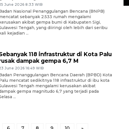
25 June 2026 8:33 WIB
Badan Nasional Penanggulangan Bencana (BNPB)
mencatat sebanyak 2.533 rumah mengalami
kerusakan akibat gempa bumi di Kabupaten Sigi,
Sulawesi Tengah, yang diiringi oleh lebih dari seribu
kali kejadian ...
Sebanyak 118 infrastruktur di Kota Palu
rusak dampak gempa 6,7 M
23 June 2026 16:49 WIB
Badan Penanggulangan Bencana Daerah (BPBD) Kota
Palu mencatat sedikitnya 118 infrastruktur di ibu kota
Sulawesi Tengah mengalami kerusakan akibat
dampak gempa magnitudo 6,7 yang terjadi pada
Selasa ...
6
7
8
9
10
»