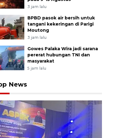
3 jam lalu
BPBD pasok air bersih untuk
tangani kekeringan di Parigi
Moutong
3 jam lalu
Gowes Palaka Wira jadi sarana
pererat hubungan TNI dan
masyarakat
5 jam lalu
op News