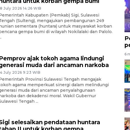
huntara untuk korban gempa bumi
18 July 2026 14:26 WIB
Pemerintah Kabupaten (Pemkab) Sigi, Sulawesi
Tengah (Sulteng), mengajukan pembangunan 249
hunian sementara (huntara) untuk masyarakat korban
bencana gempa bumi di wilayah Nokilalaki dan Palolo.
..
P
p
6 m
Pemprov ajak tokoh agama lindungi
generasi muda dari ancaman narkoba
14 July 2026 9:23 WIB
Pemerintah Provinsi Sulawesi Tengah mengajak
tokoh agama memperkuat sinergi dalam melindungi
generasi muda dari ancaman penyalahgunaan
narkoba dan dekadensi moral. Wakil Gubernur
Sulawesi Tengah ...
Sigi selesaikan pendataan huntara
tahap II untuk korban gempa