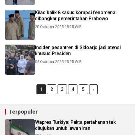
Kilas balik 8 kasus korupsi fenomenal
dibongkar pemerintahan Prabowo
20 October 2025 18:25 WIB
Insiden pesantren di Sidoarjo jadi atensi
khusus Presiden
05 October 2025 15:25 WIB
1
2
3
4
5
Terpopuler
Wapres Turkiye: Pakta pertahanan tak
ditujukan untuk lawan Iran