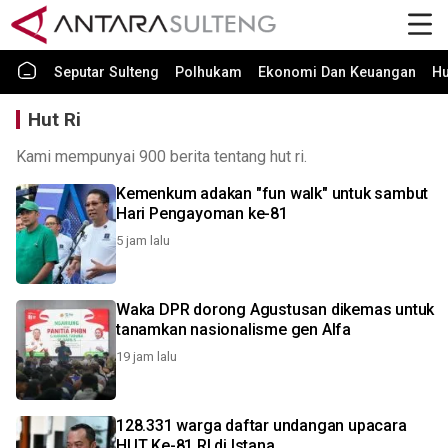
Seputar Sulteng
Polhukam
Ekonomi Dan Keuangan
H
Hut Ri
Kami mempunyai 900 berita tentang hut ri.
Kemenkum adakan "fun walk" untuk sambut
Hari Pengayoman ke-81
5 jam lalu
Waka DPR dorong Agustusan dikemas untuk
tanamkan nasionalisme gen Alfa
19 jam lalu
128.331 warga daftar undangan upacara
HUT Ke-81 RI di Istana