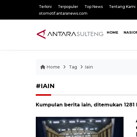
Terkini
Terpopuler
Top News
Tentang Kami
otomotif.antaranews.com
HOME
NASIO
Home
Tag
Iain
#IAIN
Kumpulan berita iain, ditemukan 1281 b