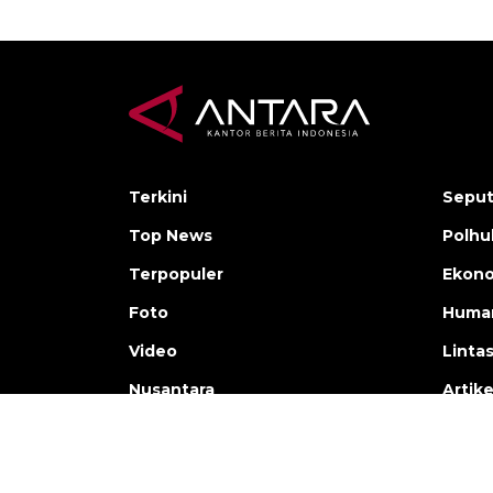
Terkini
Seput
Top News
Polh
Terpopuler
Ekono
Foto
Human
Video
Linta
Nusantara
Artike
Copyright © ANTARA