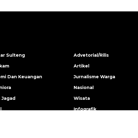
ar Sulteng
Advetorial/Rilis
ukam
Artikel
mi Dan Keuangan
Jurnalisme Warga
iora
Nasional
s Jagad
Wisata
l
Infografik