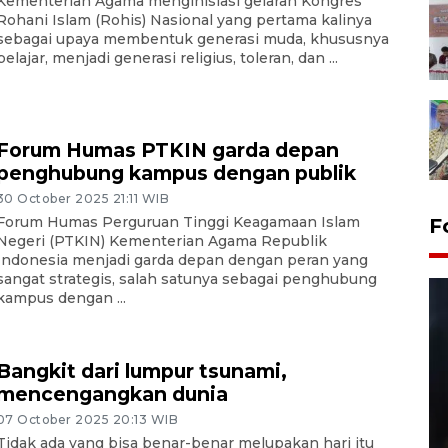
Kementerian Agama menginisiasi gelaran Kongres
Rohani Islam (Rohis) Nasional yang pertama kalinya
sebagai upaya membentuk generasi muda, khususnya
pelajar, menjadi generasi religius, toleran, dan ...
Forum Humas PTKIN garda depan
penghubung kampus dengan publik
30 October 2025 21:11 WIB
Forum Humas Perguruan Tinggi Keagamaan Islam
F
Negeri (PTKIN) Kementerian Agama Republik
Indonesia menjadi garda depan dengan peran yang
sangat strategis, salah satunya sebagai penghubung
kampus dengan ...
Bangkit dari lumpur tsunami,
mencengangkan dunia
07 October 2025 20:13 WIB
Layanan pembuatan SIM Baru
Tidak ada yang bisa benar-benar melupakan hari itu