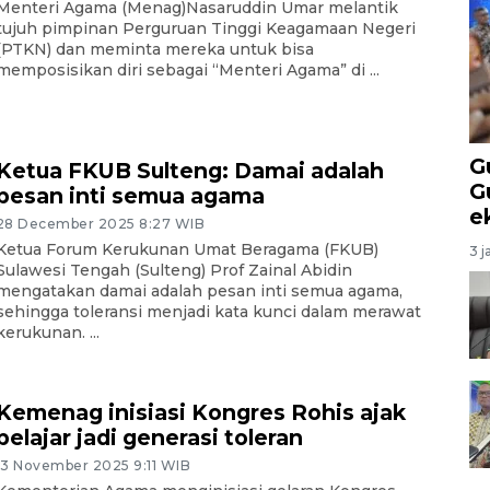
Menteri Agama (Menag)Nasaruddin Umar melantik
tujuh pimpinan Perguruan Tinggi Keagamaan Negeri
(PTKN) dan meminta mereka untuk bisa
memposisikan diri sebagai “Menteri Agama” di ...
G
Ketua FKUB Sulteng: Damai adalah
G
pesan inti semua agama
e
28 December 2025 8:27 WIB
Ketua Forum Kerukunan Umat Beragama (FKUB)
3 j
Sulawesi Tengah (Sulteng) Prof Zainal Abidin
mengatakan damai adalah pesan inti semua agama,
sehingga toleransi menjadi kata kunci dalam merawat
kerukunan. ...
Kemenag inisiasi Kongres Rohis ajak
pelajar jadi generasi toleran
13 November 2025 9:11 WIB