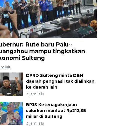
ubernur: Rute baru Palu--
uangzhou mampu tingkatkan
konomi Sulteng
am lalu
DPRD Sulteng minta DBH
daerah penghasil tak dialihkan
ke daerah lain
3 jam lalu
BPJS Ketenagakerjaan
salurkan manfaat Rp212,38
miliar di Sulteng
3 jam lalu