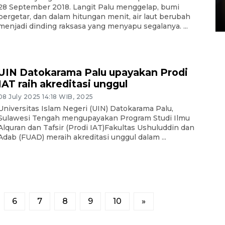
di Satpas Polresta Palu
28 September 2018. Langit Palu menggelap, bumi
bergetar, dan dalam hitungan menit, air laut berubah
15 July 2026 14:08 WIB
menjadi dinding raksasa yang menyapu segalanya. ...
UIN Datokarama Palu upayakan Prodi
IAT raih akreditasi unggul
08 July 2025 14:18 WIB, 2025
Universitas Islam Negeri (UIN) Datokarama Palu,
Sulawesi Tengah mengupayakan Program Studi Ilmu
Alquran dan Tafsir (Prodi IAT)Fakultas Ushuluddin dan
Adab (FUAD) meraih akreditasi unggul dalam ...
6
7
8
9
10
»