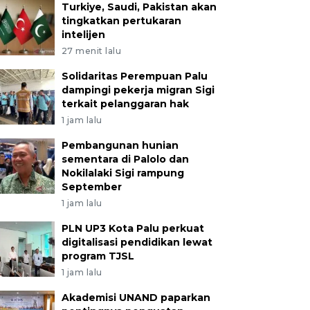
Turkiye, Saudi, Pakistan akan
tingkatkan pertukaran
intelijen
27 menit lalu
Solidaritas Perempuan Palu
dampingi pekerja migran Sigi
terkait pelanggaran hak
1 jam lalu
Pembangunan hunian
sementara di Palolo dan
Nokilalaki Sigi rampung
September
1 jam lalu
PLN UP3 Kota Palu perkuat
digitalisasi pendidikan lewat
program TJSL
1 jam lalu
Akademisi UNAND paparkan