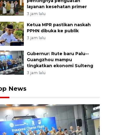
pentingnya penguatan
layanan kesehatan primer
3 jam lalu
Ketua MPR pastikan naskah
PPHN dibuka ke publik
3 jam lalu
Gubernur: Rute baru Palu--
Guangzhou mampu
tingkatkan ekonomi Sulteng
3 jam lalu
op News