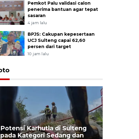
Pemkot Palu validasi calon
penerima bantuan agar tepat
sasaran
4 jam lalu
BPJS: Cakupan kepesertaan
UCJ Sulteng capai 62,60
persen dari target
10 jam lalu
oto
Potensi Karhutla di Sulteng
pada Kategori Sedang dan
Penjuala