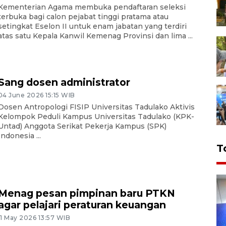
Kementerian Agama membuka pendaftaran seleksi
terbuka bagi calon pejabat tinggi pratama atau
setingkat Eselon II untuk enam jabatan yang terdiri
atas satu Kepala Kanwil Kemenag Provinsi dan lima ...
Sang dosen administrator
04 June 2026 15:15 WIB
Dosen Antropologi FISIP Universitas Tadulako Aktivis
Kelompok Peduli Kampus Universitas Tadulako (KPK-
Untad) Anggota Serikat Pekerja Kampus (SPK)
Indonesia ...
T
Menag pesan pimpinan baru PTKN
agar pelajari peraturan keuangan
11 May 2026 13:57 WIB