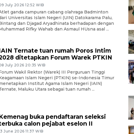
09 July 2026 12:52 WIB
Atlet ganda campuran cabang olahraga Badminton
dari Universitas Islam Negeri (UIN) Datokarama Palu,
Bintang dan Djagad Aryadhinata berhadapan dengan
Muhammad Rifky Wahab dan Asmaul HUsna asal ...
IAIN Ternate tuan rumah Poros Intim
2028 ditetapkan Forum Warek PTKIN
08 July 2026 20:35 WIB
Forum Wakil Rektor (Warek) III Perguruan Tinggi
Keagamaan Islam Negeri (PTKIN) se-Indonesia Timur
menetapkan Institut Agama Islam Negeri (IAIN)
Ternate, Maluku Utara sebagai tuan rumah ...
Kemenag buka pendaftaran seleksi
terbuka calon pejabat eselon II
13 June 2026 11:37 WIB