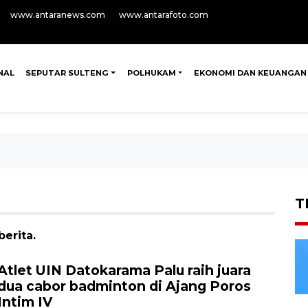
www.antaranews.com
www.antarafoto.com
NAL
SEPUTAR SULTENG
POLHUKAM
EKONOMI DAN KEUANGAN
T
erita.
Atlet UIN Datokarama Palu raih juara
dua cabor badminton di Ajang Poros
Intim IV