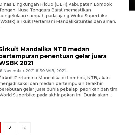
15 July 2026 14:08 WIB
Dinas Lingkungan Hidup (DLH) Kabupaten Lombok
Tengah, Nusa Tenggara Barat memastikan
pengelolaan sampah pada ajang Wolrd Superbike
(WSBK) Sirkuit Pertamani Mandalikatuntas dan aman.
..
Sirkuit Mandalika NTB medan
pertempuran penentuan gelar juara
WSBK 2021
18 November 2021 8:30 WIB, 2021
Sirkuit Pertamina Mandalika di Lombok, NTB, akan
menjadi saksi dan medan pertempuran terakhir
perebutan gelar juara dunia pebalap, pabrikan dan tim
World Superbike pada akhir pekan ini. Dunia akan ...
2
»