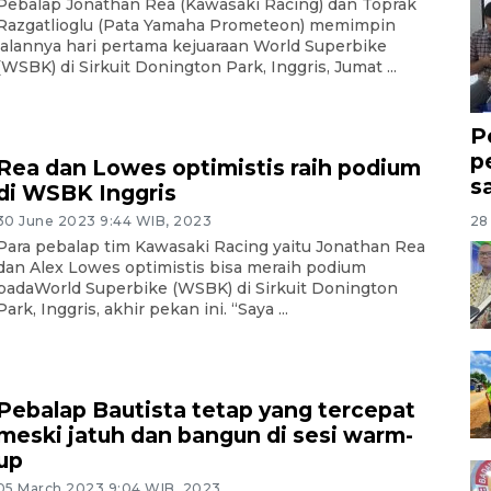
Pebalap Jonathan Rea (Kawasaki Racing) dan Toprak
Razgatlioglu (Pata Yamaha Prometeon) memimpin
jalannya hari pertama kejuaraan World Superbike
(WSBK) di Sirkuit Donington Park, Inggris, Jumat ...
P
p
Rea dan Lowes optimistis raih podium
s
di WSBK Inggris
28 
30 June 2023 9:44 WIB, 2023
Para pebalap tim Kawasaki Racing yaitu Jonathan Rea
dan Alex Lowes optimistis bisa meraih podium
padaWorld Superbike (WSBK) di Sirkuit Donington
Park, Inggris, akhir pekan ini. “Saya ...
Pebalap Bautista tetap yang tercepat
meski jatuh dan bangun di sesi warm-
up
05 March 2023 9:04 WIB, 2023