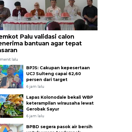
emkot Palu validasi calon
enerima bantuan agar tepat
asaran
menit lalu
BPJS: Cakupan kepesertaan
UCJ Sulteng capai 62,60
persen dari target
6 jam lalu
Lapas Kolonodale bekali WBP
keterampilan wirausaha lewat
Gerobak Sayur
6 jam lalu
BPBD segera pasok air bersih