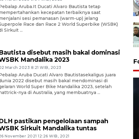
Pebalap Aruba.It Ducati Alvaro Bautista tetap
mempertahankan kecepatan terbaiknya saat
menjalani sesi pemanasan (warm-up) jelang
Superpole Race dan Race 2 World Superbike (WSBK)
di Sirkuit ...
Bautista disebut masih bakal dominasi
WSBK Mandalika 2023
F
02 March 2023 8:21 WIB, 2023
Pebalap Aruba Ducati Alvaro Bautistasekaligus juara
dunia 2022 disebut masih bakal mendominasi di
gelaran World Super Bike Mandalika 2023, setelah
hattrick-nya di Australia, yang membuatnya ...
DLH pastikan pengelolaan sampah
Layanan pembuatan SIM Baru
WSBK Sirkuit Mandalika tuntas
di Satpas Polresta Palu
26 November 2021 12:26 WIB, 2021