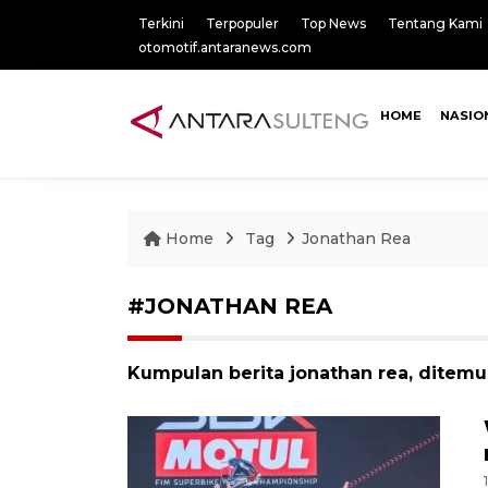
Terkini
Terpopuler
Top News
Tentang Kami
otomotif.antaranews.com
HOME
NASIO
Home
Tag
Jonathan Rea
#JONATHAN REA
Kumpulan berita jonathan rea, ditemuk