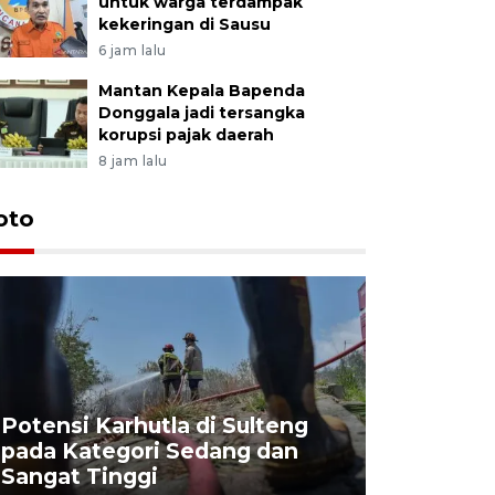
untuk warga terdampak
kekeringan di Sausu
6 jam lalu
Mantan Kepala Bapenda
Donggala jadi tersangka
korupsi pajak daerah
8 jam lalu
oto
Potensi Karhutla di Sulteng
pada Kategori Sedang dan
Penjuala
Sangat Tinggi
Kemerdek