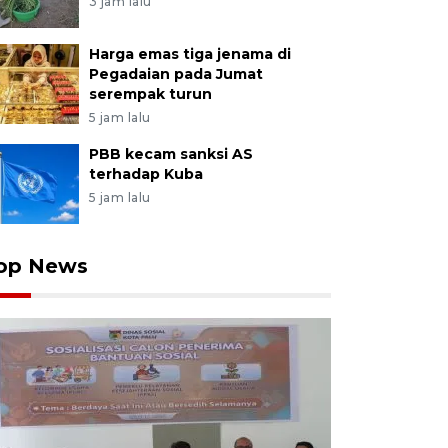
3 jam lalu
Harga emas tiga jenama di
Pegadaian pada Jumat
serempak turun
5 jam lalu
PBB kecam sanksi AS
terhadap Kuba
5 jam lalu
op News