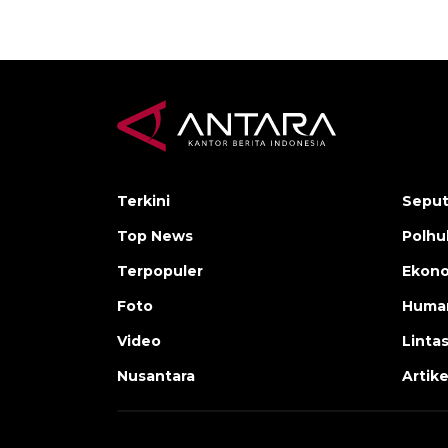
Terkini
Seput
Top News
Polh
Terpopuler
Ekono
Foto
Human
Video
Linta
Nusantara
Artike