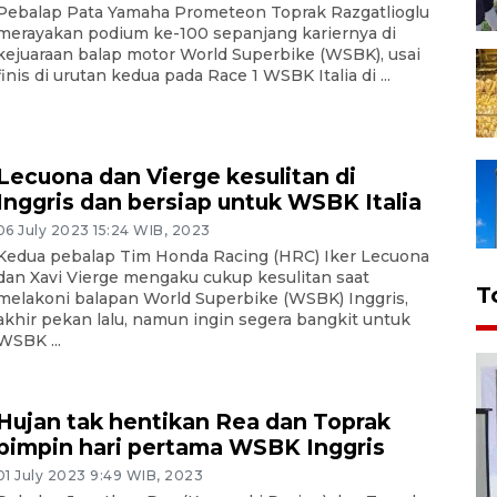
Pebalap Pata Yamaha Prometeon Toprak Razgatlioglu
merayakan podium ke-100 sepanjang kariernya di
kejuaraan balap motor World Superbike (WSBK), usai
finis di urutan kedua pada Race 1 WSBK Italia di ...
Lecuona dan Vierge kesulitan di
Inggris dan bersiap untuk WSBK Italia
06 July 2023 15:24 WIB, 2023
Kedua pebalap Tim Honda Racing (HRC) Iker Lecuona
dan Xavi Vierge mengaku cukup kesulitan saat
T
melakoni balapan World Superbike (WSBK) Inggris,
akhir pekan lalu, namun ingin segera bangkit untuk
WSBK ...
Hujan tak hentikan Rea dan Toprak
pimpin hari pertama WSBK Inggris
01 July 2023 9:49 WIB, 2023