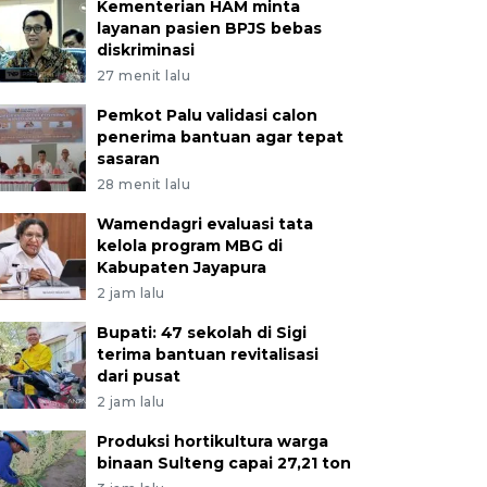
Kementerian HAM minta
layanan pasien BPJS bebas
diskriminasi
27 menit lalu
Pemkot Palu validasi calon
penerima bantuan agar tepat
sasaran
28 menit lalu
Wamendagri evaluasi tata
kelola program MBG di
Kabupaten Jayapura
2 jam lalu
Bupati: 47 sekolah di Sigi
terima bantuan revitalisasi
dari pusat
2 jam lalu
Produksi hortikultura warga
binaan Sulteng capai 27,21 ton