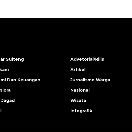
ar Sulteng
Advetorial/Rilis
ukam
Artikel
mi Dan Keuangan
Jurnalisme Warga
iora
Nasional
s Jagad
Wisata
l
Infografik