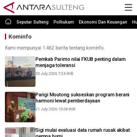
Seputar Sulteng
Polhukam
Ekonomi Dan Keuangan
H
Kominfo
Kami mempunyai 1.462 berita tentang kominfo.
Pemkab Parimo nilai FKUB penting dalam
menjaga toleransi
30 July 2026 7:24 WIB
Parigi Moutong sukseskan program berani
harmoni lewat pemberdayaan
21 July 2026 19:28 WIB
Sigi mulai evaluasi data rumah rusak akibat
gempa bumi