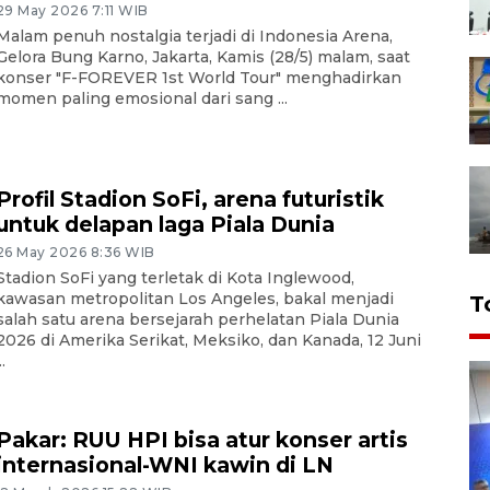
29 May 2026 7:11 WIB
Malam penuh nostalgia terjadi di Indonesia Arena,
Gelora Bung Karno, Jakarta, Kamis (28/5) malam, saat
konser "F-FOREVER 1st World Tour" menghadirkan
momen paling emosional dari sang ...
Profil Stadion SoFi, arena futuristik
untuk delapan laga Piala Dunia
26 May 2026 8:36 WIB
Stadion SoFi yang terletak di Kota Inglewood,
kawasan metropolitan Los Angeles, bakal menjadi
T
salah satu arena bersejarah perhelatan Piala Dunia
2026 di Amerika Serikat, Meksiko, dan Kanada, 12 Juni
..
Pakar: RUU HPI bisa atur konser artis
internasional-WNI kawin di LN