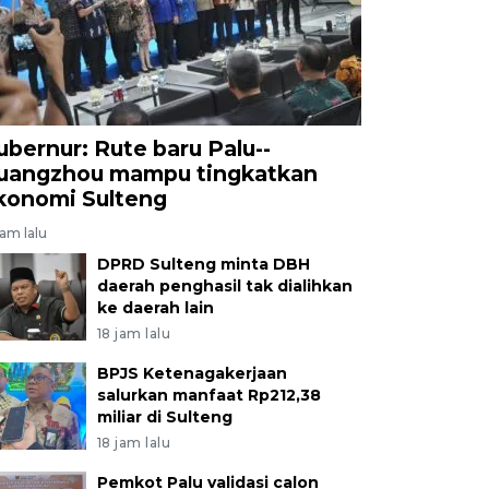
ubernur: Rute baru Palu--
uangzhou mampu tingkatkan
konomi Sulteng
jam lalu
DPRD Sulteng minta DBH
daerah penghasil tak dialihkan
ke daerah lain
18 jam lalu
BPJS Ketenagakerjaan
salurkan manfaat Rp212,38
miliar di Sulteng
18 jam lalu
Pemkot Palu validasi calon