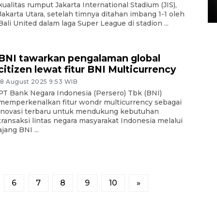
kualitas rumput Jakarta International Stadium (JIS),
15 July 2026 14:08 WIB
Jakarta Utara, setelah timnya ditahan imbang 1-1 oleh
Bali United dalam laga Super League di stadion ...
BNI tawarkan pengalaman global
citizen lewat fitur BNI Multicurrency
18 August 2025 9:53 WIB
PT Bank Negara Indonesia (Persero) Tbk (BNI)
memperkenalkan fitur wondr multicurrency sebagai
inovasi terbaru untuk mendukung kebutuhan
transaksi lintas negara masyarakat Indonesia melalui
ajang BNI ...
6
7
8
9
10
»