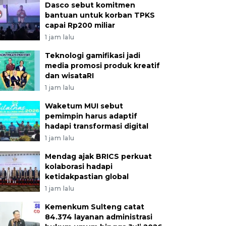
Dasco sebut komitmen
bantuan untuk korban TPKS
capai Rp200 miliar
1 jam lalu
Teknologi gamifikasi jadi
media promosi produk kreatif
dan wisataRI
1 jam lalu
Waketum MUI sebut
pemimpin harus adaptif
hadapi transformasi digital
1 jam lalu
Mendag ajak BRICS perkuat
kolaborasi hadapi
ketidakpastian global
1 jam lalu
Kemenkum Sulteng catat
84.374 layanan administrasi