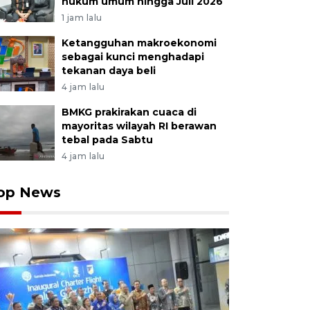
hukum umum hingga Juli 2026
1 jam lalu
Ketangguhan makroekonomi
sebagai kunci menghadapi
tekanan daya beli
4 jam lalu
BMKG prakirakan cuaca di
mayoritas wilayah RI berawan
tebal pada Sabtu
4 jam lalu
op News