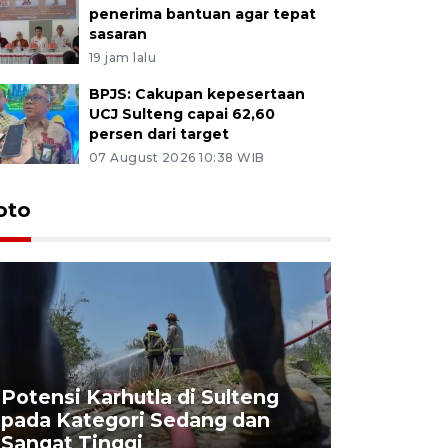
penerima bantuan agar tepat
sasaran
19 jam lalu
BPJS: Cakupan kepesertaan
UCJ Sulteng capai 62,60
persen dari target
07 August 2026 10:38 WIB
oto
Potensi Karhutla di Sulteng
pada Kategori Sedang dan
Penjuala
Sangat Tinggi
Kemerdek