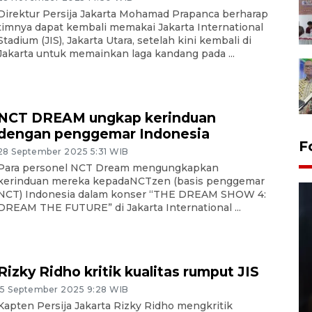
Direktur Persija Jakarta Mohamad Prapanca berharap
timnya dapat kembali memakai Jakarta International
Stadium (JIS), Jakarta Utara, setelah kini kembali di
Jakarta untuk memainkan laga kandang pada ...
NCT DREAM ungkap kerinduan
dengan penggemar Indonesia
F
28 September 2025 5:31 WIB
Para personel NCT Dream mengungkapkan
kerinduan mereka kepadaNCTzen (basis penggemar
NCT) Indonesia dalam konser “THE DREAM SHOW 4:
DREAM THE FUTURE” di Jakarta International ...
Rizky Ridho kritik kualitas rumput JIS
15 September 2025 9:28 WIB
Layanan pembuatan SIM Baru
Kapten Persija Jakarta Rizky Ridho mengkritik
di Satpas Polresta Palu