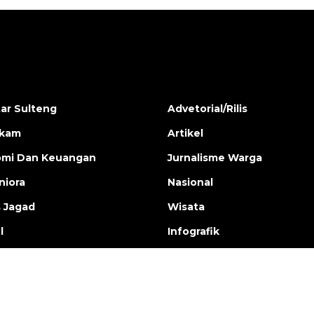
ar Sulteng
Advetorial/Rilis
ukam
Artikel
mi Dan Keuangan
Jurnalisme Warga
iora
Nasional
s Jagad
Wisata
l
Infografik