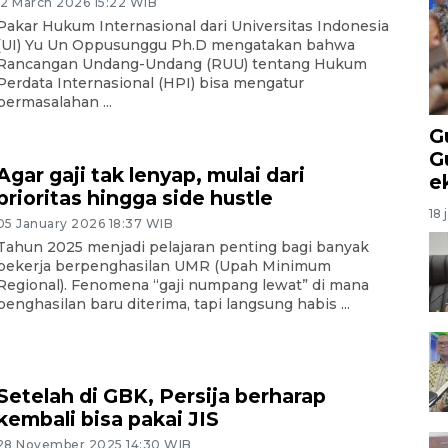
12 March 2026 15:22 WIB
Pakar Hukum Internasional dari Universitas Indonesia
(UI) Yu Un Oppusunggu Ph.D mengatakan bahwa
Rancangan Undang-Undang (RUU) tentang Hukum
Perdata Internasional (HPI) bisa mengatur
permasalahan ...
G
G
Agar gaji tak lenyap, mulai dari
e
prioritas hingga side hustle
18 
05 January 2026 18:37 WIB
Tahun 2025 menjadi pelajaran penting bagi banyak
pekerja berpenghasilan UMR (Upah Minimum
Regional). Fenomena “gaji numpang lewat” di mana
penghasilan baru diterima, tapi langsung habis ...
Setelah di GBK, Persija berharap
kembali bisa pakai JIS
28 November 2025 14:30 WIB