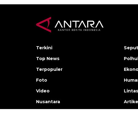
Terkini
Seput
Top News
Polh
Terpopuler
Ekono
Foto
Human
Video
Linta
Nusantara
Artike
Copyright © ANTARA