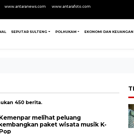
www.antaranews.com
www.antarafoto.com
NAL
SEPUTAR SULTENG
POLHUKAM
EKONOMI DAN KEUANGAN
T
ukan 450 berita.
Kemenpar melihat peluang
kembangkan paket wisata musik K-
Pop