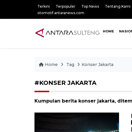
Terkini
Terpopuler
Top News
Tentang Kami
otomotif.antaranews.com
HOME
NASIO
Home
Tag
Konser Jakarta
#KONSER JAKARTA
Kumpulan berita konser jakarta, ditem