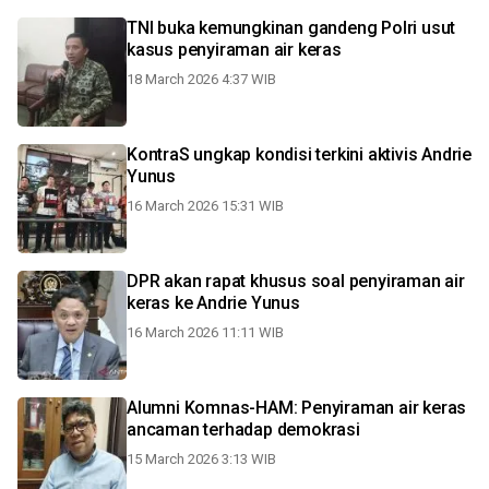
TNI buka kemungkinan gandeng Polri usut
kasus penyiraman air keras
18 March 2026 4:37 WIB
KontraS ungkap kondisi terkini aktivis Andrie
Yunus
16 March 2026 15:31 WIB
DPR akan rapat khusus soal penyiraman air
keras ke Andrie Yunus
16 March 2026 11:11 WIB
Alumni Komnas-HAM: Penyiraman air keras
ancaman terhadap demokrasi
15 March 2026 3:13 WIB