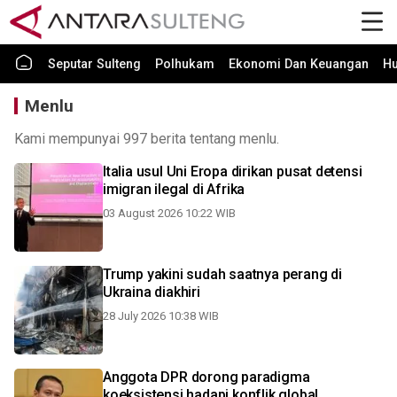
Seputar Sulteng
Polhukam
Ekonomi Dan Keuangan
H
Menlu
Kami mempunyai 997 berita tentang menlu.
Italia usul Uni Eropa dirikan pusat detensi
imigran ilegal di Afrika
03 August 2026 10:22 WIB
Trump yakini sudah saatnya perang di
Ukraina diakhiri
28 July 2026 10:38 WIB
Anggota DPR dorong paradigma
koeksistensi hadapi konflik global