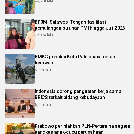
20 jam lalu
BP3MI Sulawesi Tengah fasilitasi
pemulangan puluhan PMI hingga Juli 2026
22 jam lalu
BMKG prediksi Kota Palu cuaca cerah
berawan
6 jam lalu
Indonesia dorong penguatan kerja sama
BRICS terkait bidang kebudayaan
6 jam lalu
Prabowo perintahkan PLN-Pertamina segera
pangkas anak-cucu perusahaan