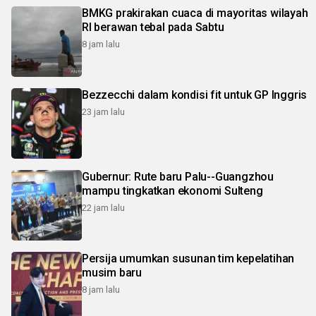
BMKG prakirakan cuaca di mayoritas wilayah
RI berawan tebal pada Sabtu
8 jam lalu
Bezzecchi dalam kondisi fit untuk GP Inggris
23 jam lalu
Gubernur: Rute baru Palu--Guangzhou
mampu tingkatkan ekonomi Sulteng
22 jam lalu
Persija umumkan susunan tim kepelatihan
musim baru
8 jam lalu