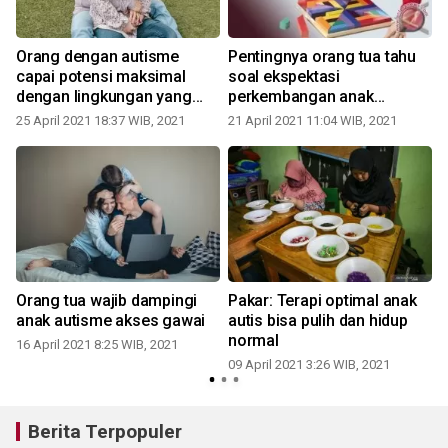
Orang dengan autisme
Pentingnya orang tua tahu
capai potensi maksimal
soal ekspektasi
dengan lingkungan yang
perkembangan anak
kondusif
autisme
25 April 2021 18:37 WIB, 2021
21 April 2021 11:04 WIB, 2021
0
Orang tua wajib dampingi
Pakar: Terapi optimal anak
anak autisme akses gawai
autis bisa pulih dan hidup
normal
16 April 2021 8:25 WIB, 2021
0
09 April 2021 3:26 WIB, 2021
Berita Terpopuler