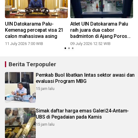
UIN Datokarama Palu-
Atlet UIN Datokarama Palu
Kemenag percepat visa 21
raih juara dua cabor
calon mahasiswa asing
badminton di Ajang Poros
Intim IV
11 July 2026 7:00 WIB
09 July 2026 12:52 WIB
0
Berita Terpopuler
Pemkab Buol libatkan lintas sektor awasi dan
evaluasi Program MBG
15 jam lalu
Simak daftar harga emas Galeri24-Antam-
UBS di Pegadaian pada Kamis
15 jam lalu