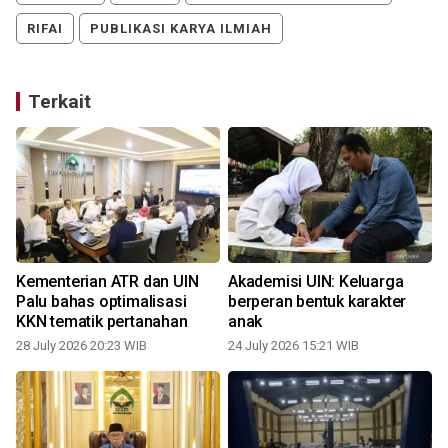
RIFAI
PUBLIKASI KARYA ILMIAH
Terkait
Kementerian ATR dan UIN
Akademisi UIN: Keluarga
Palu bahas optimalisasi
berperan bentuk karakter
KKN tematik pertanahan
anak
28 July 2026 20:23 WIB
24 July 2026 15:21 WIB
0