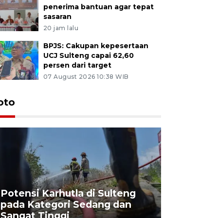
penerima bantuan agar tepat
sasaran
20 jam lalu
BPJS: Cakupan kepesertaan
UCJ Sulteng capai 62,60
persen dari target
07 August 2026 10:38 WIB
oto
Potensi Karhutla di Sulteng
pada Kategori Sedang dan
Penjuala
Sangat Tinggi
Kemerdek