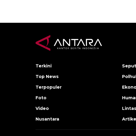
Terkini
Seput
Top News
Polh
Terpopuler
Ekono
Foto
Human
Video
Linta
Nusantara
Artike