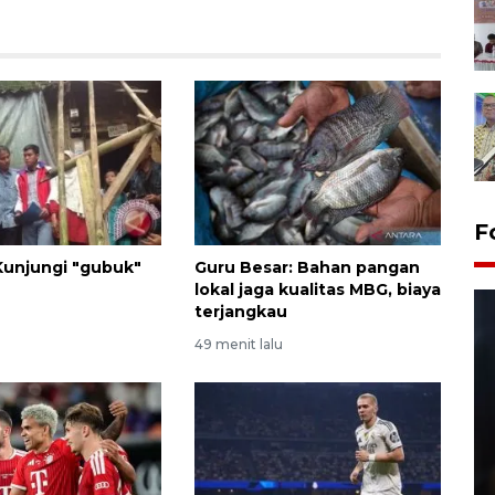
F
unjungi "gubuk"
Guru Besar: Bahan pangan
lokal jaga kualitas MBG, biaya
terjangkau
u
49 menit lalu
Layanan pembuatan SIM Baru
di Satpas Polresta Palu