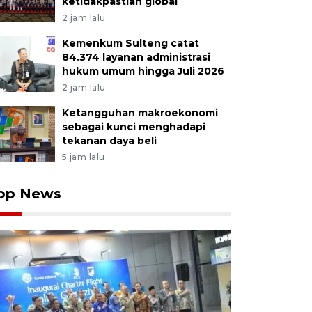
ketidakpastian global
2 jam lalu
Kemenkum Sulteng catat
84.374 layanan administrasi
hukum umum hingga Juli 2026
2 jam lalu
Ketangguhan makroekonomi
sebagai kunci menghadapi
tekanan daya beli
5 jam lalu
op News