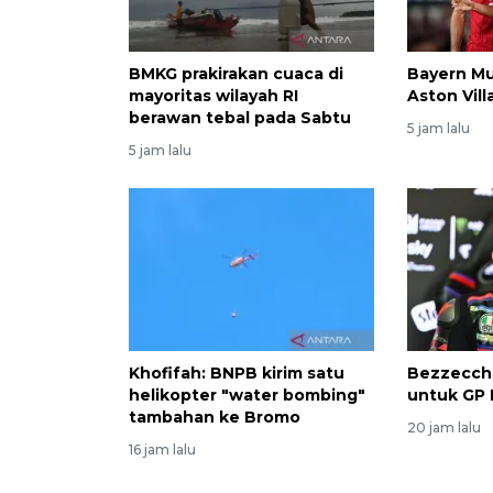
BMKG prakirakan cuaca di
Bayern M
mayoritas wilayah RI
Aston Vill
berawan tebal pada Sabtu
5 jam lalu
5 jam lalu
Khofifah: BNPB kirim satu
Bezzecchi
helikopter "water bombing"
untuk GP 
tambahan ke Bromo
20 jam lalu
16 jam lalu