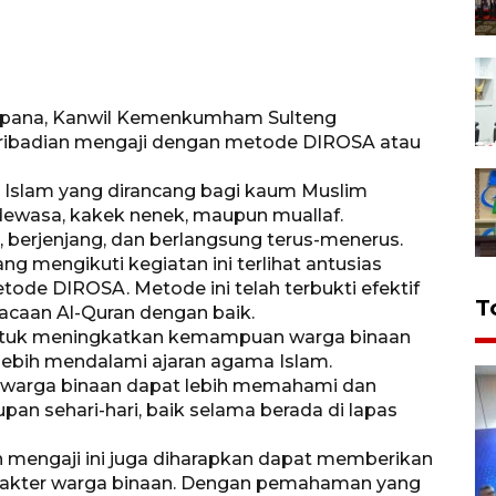
mpana, Kanwil Kemenkumham Sulteng
ribadian mengaji dengan metode DIROSA atau
Islam yang dirancang bagi kaum Muslim
g dewasa, kakek nenek, maupun muallaf.
, berjenjang, dan berlangsung terus-menerus.
 mengikuti kegiatan ini terlihat antusias
de DIROSA. Metode ini telah terbukti efektif
T
aan Al-Quran dengan baik.
 untuk meningkatkan kemampuan warga binaan
lebih mendalami ajaran agama Islam.
i, warga binaan dapat lebih memahami dan
an sehari-hari, baik selama berada di lapas
 mengaji ini juga diharapkan dapat memberikan
rakter warga binaan. Dengan pemahaman yang