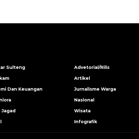
ar Sulteng
Advetorial/Rilis
ukam
Artikel
mi Dan Keuangan
Jurnalisme Warga
iora
Nasional
s Jagad
Wisata
l
Infografik