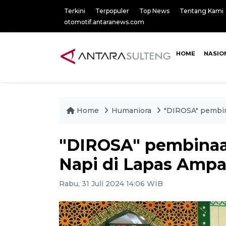
Terkini
Terpopuler
Top News
Tentang Kami
otomotif.antaranews.com
HOME
NASIO
Home
Humaniora
"DIROSA" pembin
"DIROSA" pembinaa
Napi di Lapas Amp
Rabu, 31 Juli 2024 14:06 WIB