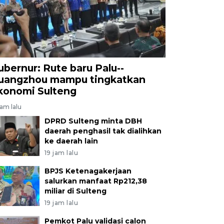
ubernur: Rute baru Palu--
uangzhou mampu tingkatkan
konomi Sulteng
jam lalu
DPRD Sulteng minta DBH
daerah penghasil tak dialihkan
ke daerah lain
19 jam lalu
BPJS Ketenagakerjaan
salurkan manfaat Rp212,38
miliar di Sulteng
19 jam lalu
Pemkot Palu validasi calon