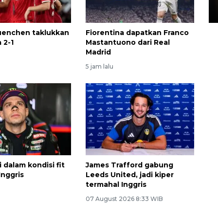
15 July 2026 14:08 WIB
uenchen taklukkan
Fiorentina dapatkan Franco
a 2-1
Mastantuono dari Real
Madrid
5 jam lalu
 dalam kondisi fit
James Trafford gabung
Inggris
Leeds United, jadi kiper
termahal Inggris
07 August 2026 8:33 WIB