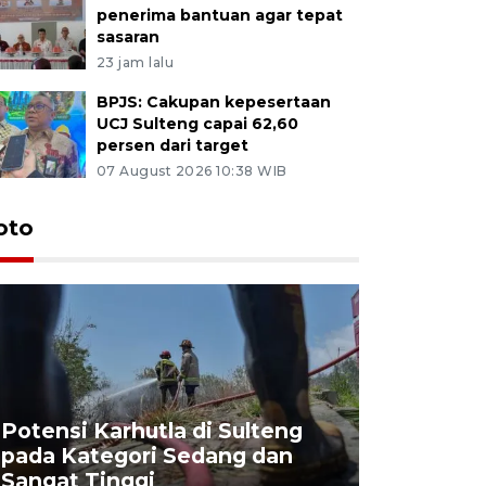
penerima bantuan agar tepat
sasaran
23 jam lalu
BPJS: Cakupan kepesertaan
UCJ Sulteng capai 62,60
persen dari target
07 August 2026 10:38 WIB
oto
Potensi Karhutla di Sulteng
pada Kategori Sedang dan
Penjuala
Sangat Tinggi
Kemerdek