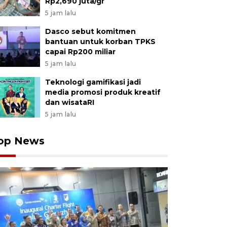
Rp2,690 juta/gr
5 jam lalu
Dasco sebut komitmen
bantuan untuk korban TPKS
capai Rp200 miliar
5 jam lalu
Teknologi gamifikasi jadi
media promosi produk kreatif
dan wisataRI
5 jam lalu
op News