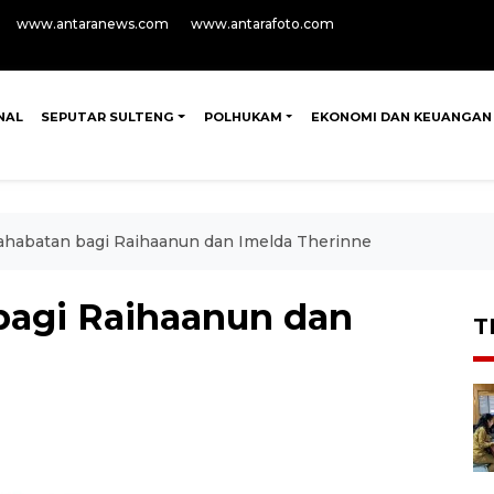
www.antaranews.com
www.antarafoto.com
NAL
SEPUTAR SULTENG
POLHUKAM
EKONOMI DAN KEUANGAN
sahabatan bagi Raihaanun dan Imelda Therinne
 bagi Raihaanun dan
T