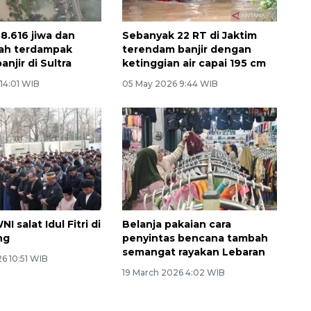
8.616 jiwa dan
Sebanyak 22 RT di Jaktim
mah terdampak
terendam banjir dengan
njir di Sultra
ketinggian air capai 195 cm
14:01 WIB
05 May 2026 9:44 WIB
I salat Idul Fitri di
Belanja pakaian cara
ng
penyintas bencana tambah
semangat rayakan Lebaran
6 10:51 WIB
19 March 2026 4:02 WIB