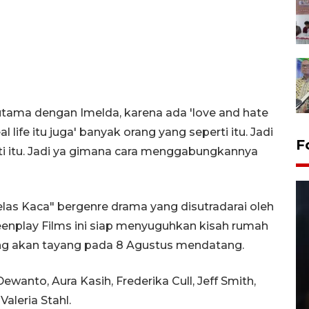
tama dengan Imelda, karena ada 'love and hate
l life itu juga' banyak orang yang seperti itu. Jadi
F
erti itu. Jadi ya gimana cara menggabungkannya
Gelas Kaca" bergenre drama yang disutradarai oleh
eenplay Films ini siap menyuguhkan kisah rumah
yang akan tayang pada 8 Agustus mendatang.
Dewanto, Aura Kasih, Frederika Cull, Jeff Smith,
Layanan pembuatan SIM Baru
aleria Stahl.
di Satpas Polresta Palu