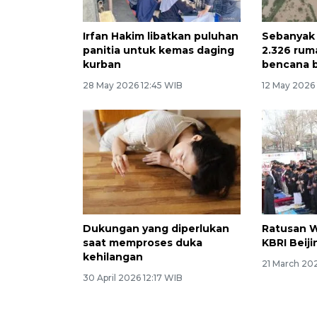
Irfan Hakim libatkan puluhan
Sebanyak 
panitia untuk kemas daging
2.326 ru
kurban
bencana ba
28 May 2026 12:45 WIB
12 May 2026 
Dukungan yang diperlukan
Ratusan WN
saat memproses duka
KBRI Beiji
kehilangan
21 March 202
30 April 2026 12:17 WIB