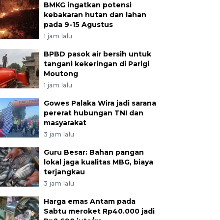
BMKG ingatkan potensi
kebakaran hutan dan lahan
pada 9-15 Agustus
1 jam lalu
BPBD pasok air bersih untuk
tangani kekeringan di Parigi
Moutong
1 jam lalu
Gowes Palaka Wira jadi sarana
pererat hubungan TNI dan
masyarakat
3 jam lalu
Guru Besar: Bahan pangan
lokal jaga kualitas MBG, biaya
terjangkau
3 jam lalu
Harga emas Antam pada
Sabtu meroket Rp40.000 jadi