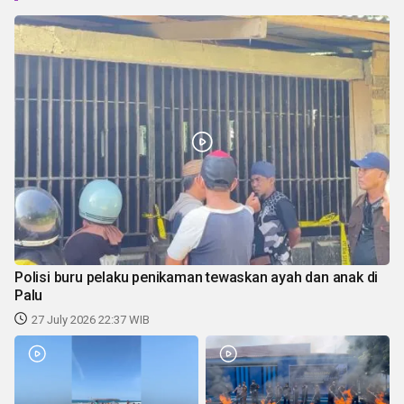
Polisi buru pelaku penikaman tewaskan ayah dan anak di
Palu
27 July 2026 22:37 WIB