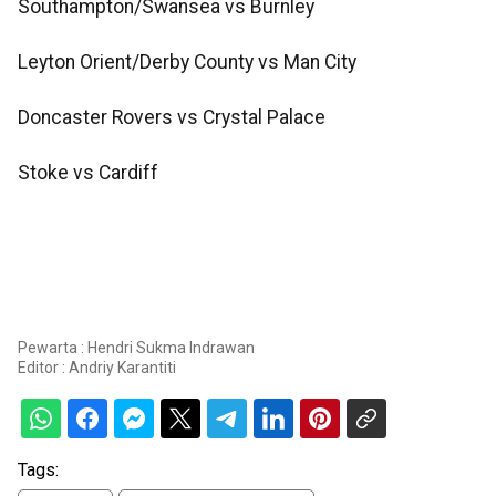
Southampton/Swansea vs Burnley
Leyton Orient/Derby County vs Man City
Doncaster Rovers vs Crystal Palace
Stoke vs Cardiff
Pewarta : Hendri Sukma Indrawan
Editor :
Andriy Karantiti
Tags: