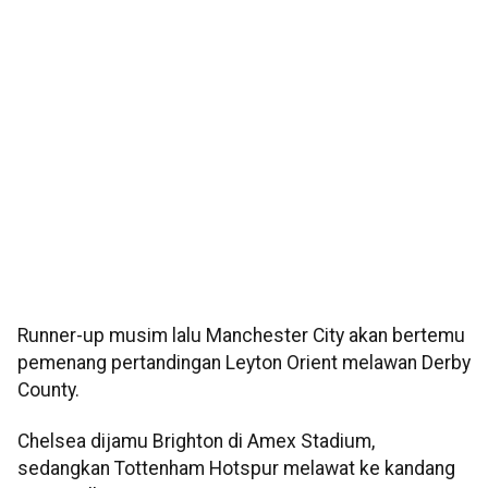
Runner-up musim lalu Manchester City akan bertemu
pemenang pertandingan Leyton Orient melawan Derby
County.
Chelsea dijamu Brighton di Amex Stadium,
sedangkan Tottenham Hotspur melawat ke kandang