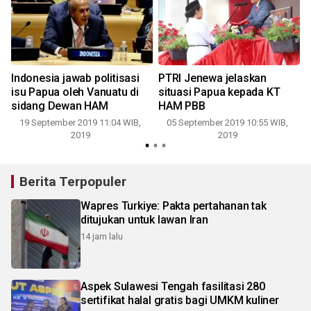
Indonesia jawab politisasi
PTRI Jenewa jelaskan
D
isu Papua oleh Vanuatu di
situasi Papua kepada KT
sidang Dewan HAM
HAM PBB
19 September 2019 11:04 WIB,
05 September 2019 10:55 WIB,
2019
2019
Berita Terpopuler
Wapres Turkiye: Pakta pertahanan tak
ditujukan untuk lawan Iran
14 jam lalu
Aspek Sulawesi Tengah fasilitasi 280
sertifikat halal gratis bagi UMKM kuliner